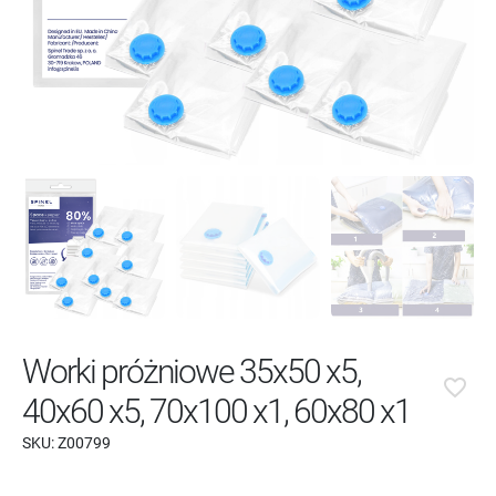
Worki próżniowe 35x50 x5,
favorite_border
40x60 x5, 70x100 x1, 60x80 x1
SKU:
Z00799