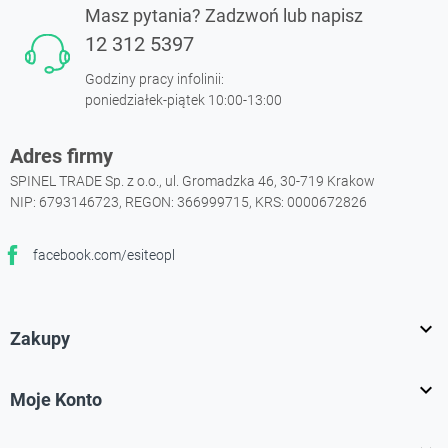
Masz pytania? Zadzwoń lub napisz
12 312 5397
Godziny pracy infolinii:
poniedziałek-piątek 10:00-13:00
Adres firmy
SPINEL TRADE Sp. z o.o., ul. Gromadzka 46, 30-719 Krakow
NIP: 6793146723, REGON: 366999715, KRS: 0000672826
facebook.com/esiteopl
Facebook

Zakupy

Moje Konto