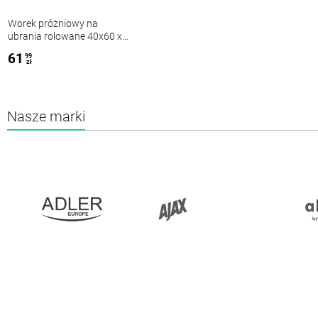
Worek próżniowy na
ubrania rolowane 40x60 x2,
35x50 x2, próżniowe 80x60
61
99
x3, 80x120 x3
zł
Nasze marki