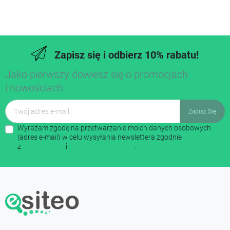
Zapisz się i odbierz 10% rabatu!
Jako pierwszy dowiesz się o promocjach
i nowościach
Wyrażam zgodę na przetwarzanie moich danych osobowych
(adres e-mail) w celu wysyłania newslettera zgodnie
z
regulaminem
i
polityką prywatności
.