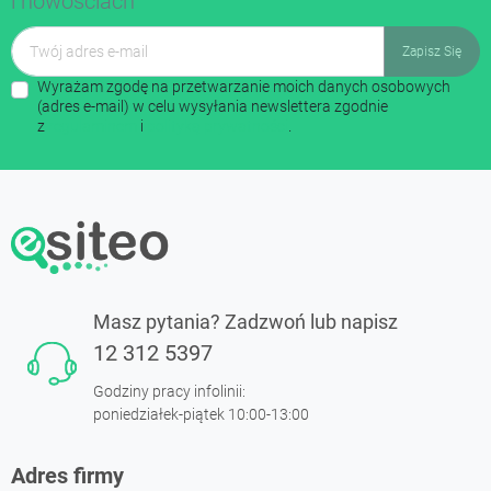
i nowościach
Wyrażam zgodę na przetwarzanie moich danych osobowych
(adres e-mail) w celu wysyłania newslettera zgodnie
z
regulaminem
i
polityką prywatności
.
Masz pytania? Zadzwoń lub napisz
12 312 5397
Godziny pracy infolinii:
poniedziałek-piątek 10:00-13:00
Adres firmy