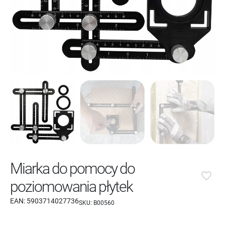
Miarka do pomocy do
favorite_border
poziomowania płytek
EAN:
5903714027736
SKU:
B00560