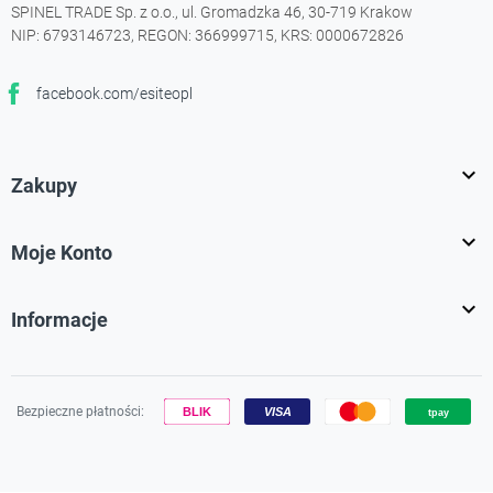
SPINEL TRADE Sp. z o.o., ul. Gromadzka 46, 30-719 Krakow
NIP: 6793146723, REGON: 366999715, KRS: 0000672826
facebook.com/esiteopl
Facebook

Zakupy

Moje Konto

Informacje
Bezpieczne płatności: