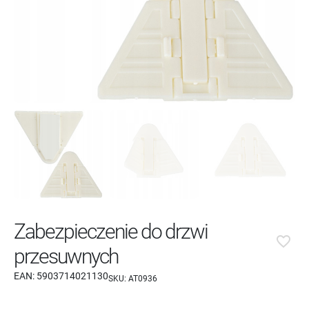
Zabezpieczenie do drzwi
favorite_border
przesuwnych
EAN:
5903714021130
SKU:
AT0936