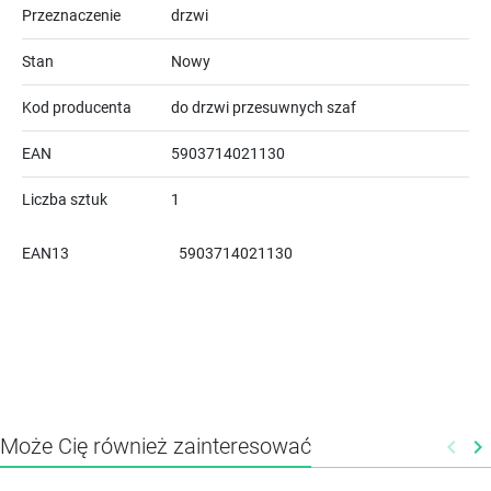
Przeznaczenie
drzwi
Stan
Nowy
Kod producenta
do drzwi przesuwnych szaf
EAN
5903714021130
Liczba sztuk
1
EAN13
5903714021130
Może Cię również zainteresować
keyboard_arrow_left
keyboard_arrow_right
Poprz
N