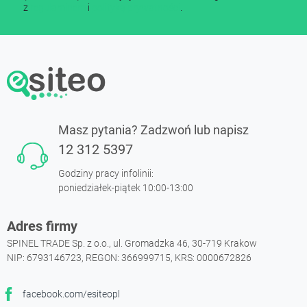
z
regulaminem
i
polityką prywatności
.
Masz pytania? Zadzwoń lub napisz
12 312 5397
Godziny pracy infolinii:
poniedziałek-piątek 10:00-13:00
Adres firmy
SPINEL TRADE Sp. z o.o., ul. Gromadzka 46, 30-719 Krakow
NIP: 6793146723, REGON: 366999715, KRS: 0000672826
facebook.com/esiteopl
Facebook