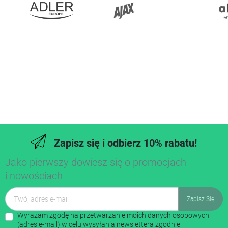
Zapisz się i odbierz 10% rabatu!
Jako pierwszy dowiesz się o promocjach
i nowościach
Wyrażam zgodę na przetwarzanie moich danych osobowych
(adres e-mail) w celu wysyłania newslettera zgodnie