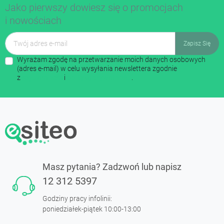
Jako pierwszy dowiesz się o promocjach
i nowościach
Wyrażam zgodę na przetwarzanie moich danych osobowych
(adres e-mail) w celu wysyłania newslettera zgodnie
z
regulaminem
i
polityką prywatności
.
Masz pytania? Zadzwoń lub napisz
12 312 5397
Godziny pracy infolinii:
poniedziałek-piątek 10:00-13:00