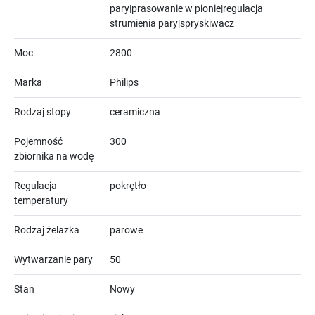
pary|prasowanie w pionie|regulacja
strumienia pary|spryskiwacz
Moc
2800
Marka
Philips
Rodzaj stopy
ceramiczna
Pojemność
300
zbiornika na wodę
Regulacja
pokrętło
temperatury
Rodzaj żelazka
parowe
Wytwarzanie pary
50
Stan
Nowy