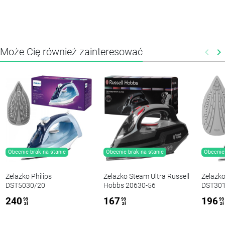
Może Cię również zainteresować
keyboard_arrow_left
keyboard_arrow_right
Poprz
N
Obecnie brak na stanie
Obecnie brak na stanie
Obecnie 
Żelazko Philips
Żelazko Steam Ultra Russell
Żelazko
DST5030/20
Hobbs 20630-56
DST301
240
167
196
99
99
99
zł
zł
zł