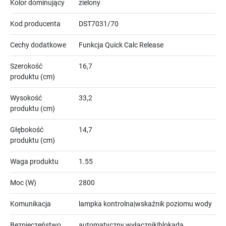
Kolor dominujący
zielony
Kod producenta
DST7031/70
Cechy dodatkowe
Funkcja Quick Calc Release
Szerokość
16,7
produktu (cm)
Wysokość
33,2
produktu (cm)
Głębokość
14,7
produktu (cm)
Waga produktu
1.55
Moc (W)
2800
Komunikacja
lampka kontrolna|wskaźnik poziomu wody
Bezpieczeństwo
automatyczny wyłącznik|blokada