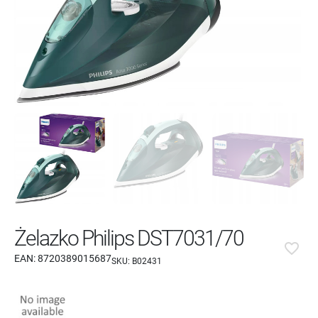
Żelazko Philips DST7031/70
favorite_border
EAN:
8720389015687
SKU:
B02431