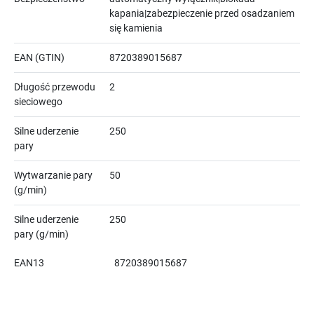
kapania|zabezpieczenie przed osadzaniem
się kamienia
EAN (GTIN)
8720389015687
Długość przewodu
2
sieciowego
Silne uderzenie
250
pary
Wytwarzanie pary
50
(g/min)
Silne uderzenie
250
pary (g/min)
EAN13
8720389015687