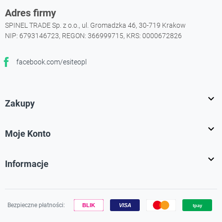
Adres firmy
SPINEL TRADE Sp. z o.o., ul. Gromadzka 46, 30-719 Krakow
NIP: 6793146723, REGON: 366999715, KRS: 0000672826
facebook.com/esiteopl
Facebook

Zakupy

Moje Konto

Informacje
Bezpieczne płatności: