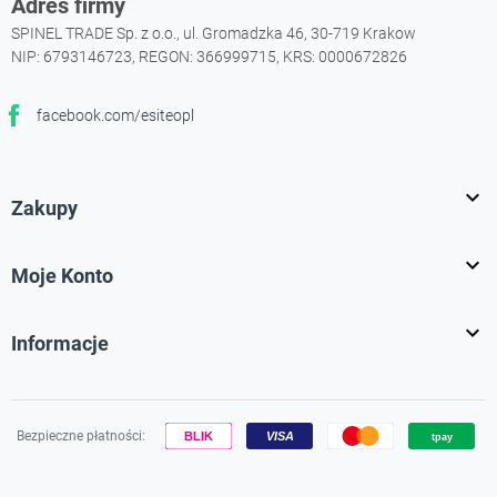
Adres firmy
SPINEL TRADE Sp. z o.o., ul. Gromadzka 46, 30-719 Krakow
NIP: 6793146723, REGON: 366999715, KRS: 0000672826
facebook.com/esiteopl
Facebook

Zakupy

Moje Konto

Informacje
Bezpieczne płatności: