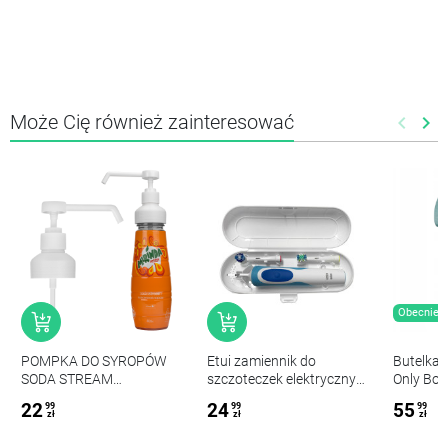
Może Cię również zainteresować
keyboard_arrow_left
keyboard_arrow_right
Poprze
Nas
Obecnie b
POMPKA DO SYROPÓW
Etui zamiennik do
Butelka
SODA STREAM
szczoteczek elektrycznych
Only Bott
DOZOWNIK NA SYROP
białe
22
24
55
99
99
99
KONCENTRAT
zł
zł
zł