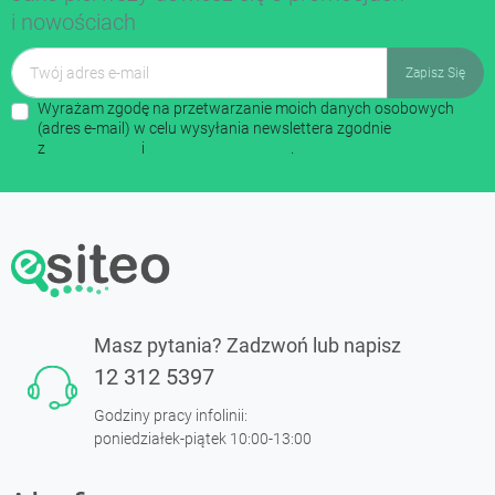
i nowościach
Wyrażam zgodę na przetwarzanie moich danych osobowych
(adres e-mail) w celu wysyłania newslettera zgodnie
z
regulaminem
i
polityką prywatności
.
Masz pytania? Zadzwoń lub napisz
12 312 5397
Godziny pracy infolinii:
poniedziałek-piątek 10:00-13:00