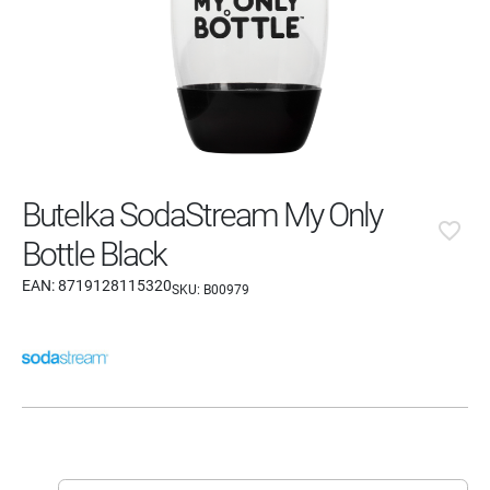
Butelka SodaStream My Only
favorite_border
Bottle Black
EAN:
8719128115320
SKU:
B00979