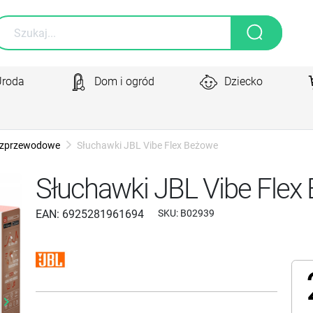
Uroda
Dom i ogród
Dziecko
zprzewodowe
Słuchawki JBL Vibe Flex Beżowe
Słuchawki JBL Vibe Flex
EAN:
6925281961694
SKU:
B02939
yboard_arrow_right
Następny