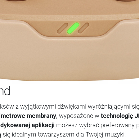
nd
miksów z wyjątkowymi dźwiękami wyróżniającymi si
limetrowe membrany
, wyposażone w
technologię 
dykowanej aplikacji
możesz wybrać preferowany prz
ą się idealnym towarzyszem dla Twojej muzyki.