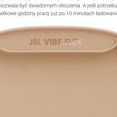
pozwala być świadomym otoczenia. A jeśli potrzebuj
atkowe godziny pracy już po 10 minutach ładowani