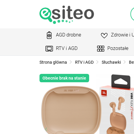
AGD drobne
Zdrowie i 
RTV i AGD
Pozostałe
Strona główna
RTV i AGD
Słuchawki
Be
Obecnie brak na stanie
keyboard_arrow_left
ke
Poprzedni