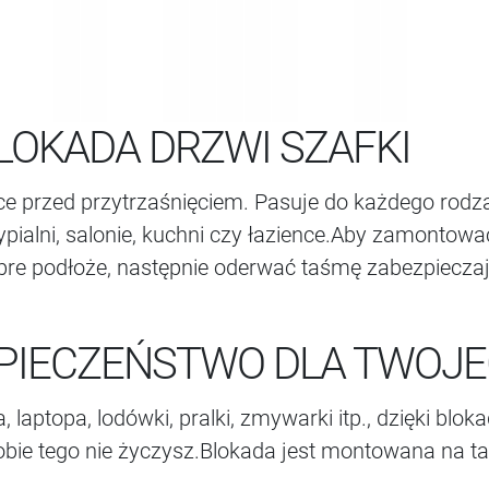
LOKADA DRZWI SZAFKI
ce przed przytrzaśnięciem. Pasuje do każdego rodza
pialni, salonie, kuchni czy łazience.Aby zamontowa
re podłoże, następnie oderwać taśmę zabezpieczając
IECZEŃSTWO DLA TWOJEG
, laptopa, lodówki, pralki, zmywarki itp., dzięki bl
 sobie tego nie życzysz.Blokada jest montowana na 