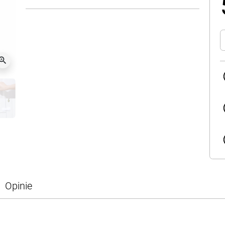
oom_in
Opinie