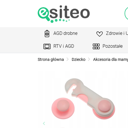
AGD drobne
Zdrowie i 
RTV i AGD
Pozostałe
Strona główna
Dziecko
Akcesoria dla mamy
keyboard_arrow_left
ke
Poprzedni