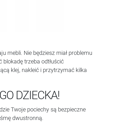
ju mebli. Nie będziesz miał problemu
ć blokadę trzeba odtłuścić
ą klej, nakleić i przytrzymać kilka
O DZIECKA!
okadzie Twoje pociechy są bezpieczne
taśmę dwustronną.