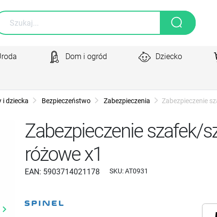
Uroda
Dom i ogród
Dziecko
 i dziecka
Bezpieczeństwo
Zabezpieczenia
Zabezpieczenie sz
Zabezpieczenie szafek/sz
różowe x1
EAN:
5903714021178
SKU:
AT0931
yboard_arrow_right
Następny