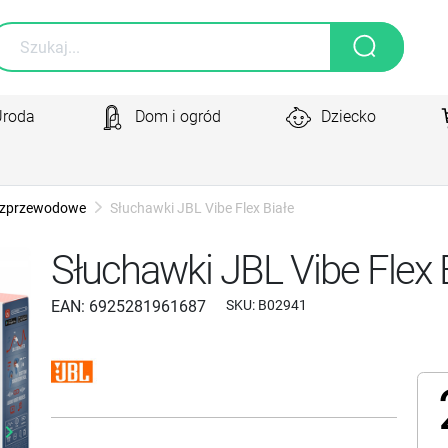
Uroda
Dom i ogród
Dziecko
zprzewodowe
Słuchawki JBL Vibe Flex Białe
Słuchawki JBL Vibe Flex 
EAN:
6925281961687
SKU:
B02941
yboard_arrow_right
Następny