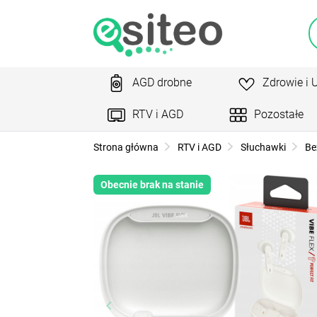
AGD drobne
Zdrowie i 
RTV i AGD
Pozostałe
Strona główna
RTV i AGD
Słuchawki
Be
Obecnie brak na stanie
keyboard_arrow_left
ke
Poprzedni