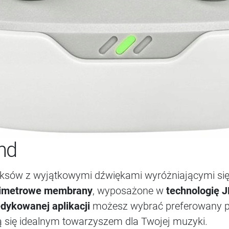
nd
miksów z wyjątkowymi dźwiękami wyróżniającymi si
limetrowe membrany
, wyposażone w
technologię 
dykowanej aplikacji
możesz wybrać preferowany prz
ą się idealnym towarzyszem dla Twojej muzyki.