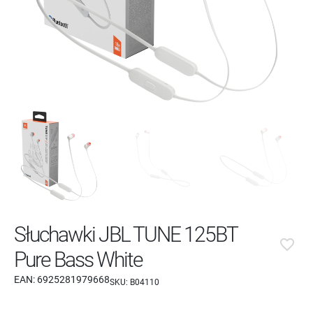
Słuchawki JBL TUNE 125BT
favorite_border
Pure Bass White
EAN:
6925281979668
SKU:
B04110