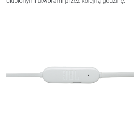
ulubionymi utworami przez kolejną godzinę.