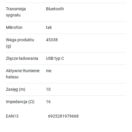
Transmisja
Bluetooth
sygnału
Mikrofon
tak
Waga produktu
45338
(g)
Złącze ładowania
USB typ C
Aktywne tłumienie
nie
hałasu
Zasięg (m)
10
Impedancja (Ω)
16
EAN13
6925281979668