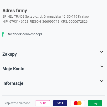
Adres firmy
SPINEL TRADE Sp. z o.o., ul. Gromadzka 46, 30-719 Krakow
NIP: 6793146723, REGON: 366999715, KRS: 0000672826
facebook.com/esiteopl
Facebook

Zakupy

Moje Konto

Informacje
Bezpieczne płatności: