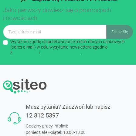
Jako pierwszy dowiesz się o promocjach
i nowościach
Wyrażam zgodę na przetwarzanie moich danych osobowych
(adres e-mail) w celu wysyłania newslettera zgodnie
z
regulaminem
i
polityką prywatności
.
Masz pytania? Zadzwoń lub napisz
12 312 5397
Godziny pracy infolinii:
poniedziałek-piątek 10:00-13:00