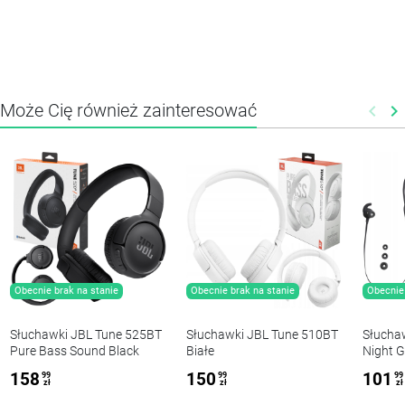
Może Cię również zainteresować
keyboard_arrow_left
keyboard_arrow_right
Poprz
N
Obecnie brak na stanie
Obecnie brak na stanie
Obecnie 
Słuchawki JBL Tune 525BT
Słuchawki JBL Tune 510BT
Słucha
Pure Bass Sound Black
Białe
Night G
158
150
101
99
99
99
zł
zł
zł