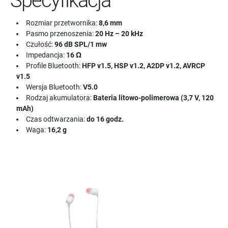
Specyfikacja
Rozmiar przetwornika:
8,6 mm
Pasmo przenoszenia:
20 Hz – 20 kHz
Czułość:
96 dB SPL/1 mw
Impedancja:
16 Ω
Profile Bluetooth:
HFP v1.5, HSP v1.2, A2DP v1.2, AVRCP
v1.5
Wersja Bluetooth:
V5.0
Rodzaj akumulatora:
Bateria litowo-polimerowa (3,7 V, 120
mAh)
Czas odtwarzania:
do 16 godz.
Waga:
16,2 g