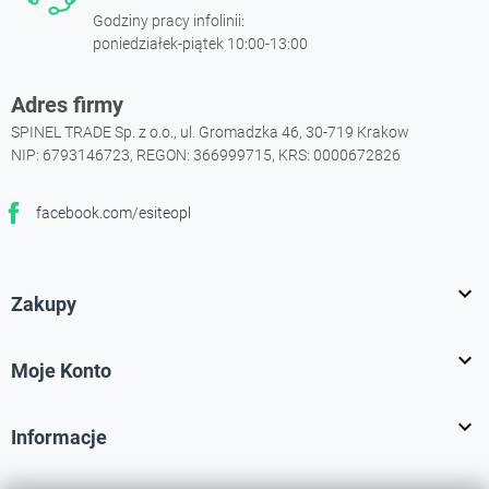
Godziny pracy infolinii:
poniedziałek-piątek 10:00-13:00
Adres firmy
SPINEL TRADE Sp. z o.o., ul. Gromadzka 46, 30-719 Krakow
NIP: 6793146723, REGON: 366999715, KRS: 0000672826
facebook.com/esiteopl
Facebook

Zakupy

Moje Konto

Informacje