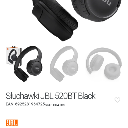
Słuchawki JBL 520BT Black
favorite_border
EAN:
6925281964725
SKU:
B04185