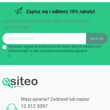
Zapisz się i odbierz 10% rabatu!
Jako pierwszy dowiesz się o promocjach
i nowościach
Wyrażam zgodę na przetwarzanie moich danych osobowych
(adres e-mail) w celu wysyłania newslettera zgodnie
z
regulaminem
i
polityką prywatności
.
Masz pytania? Zadzwoń lub napisz
12 312 5397