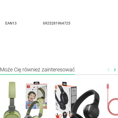
EAN13
6925281964725
Może Cię również zainteresować
keyboard_arrow_left
keyboard_arrow_right
Poprz
N