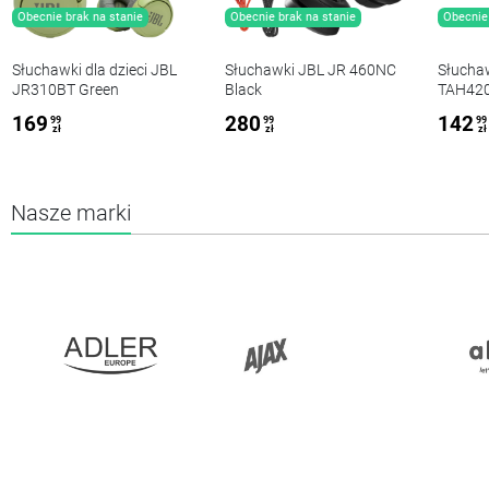
Obecnie brak na stanie
Obecnie brak na stanie
Obecnie 
Słuchawki dla dzieci JBL
Słuchawki JBL JR 460NC
Słuchaw
JR310BT Green
Black
TAH42
169
280
142
99
99
99
zł
zł
zł
Nasze marki