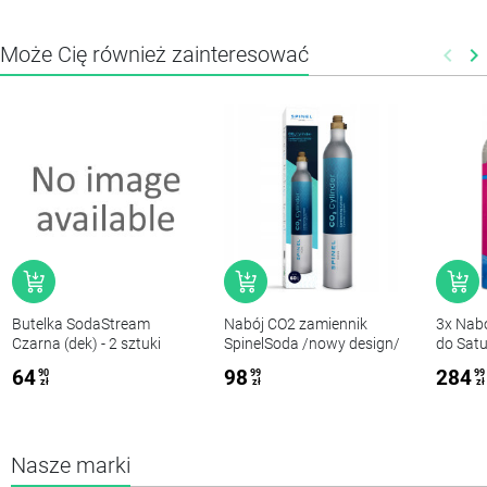
Może Cię również zainteresować
keyboard_arrow_left
keyboard_arrow_right
Poprz
N
Butelka SodaStream
Nabój CO2 zamiennik
3x Nab
Czarna (dek) - 2 sztuki
SpinelSoda /nowy design/
do Satu
QuickC
64
98
284
90
99
99
zł
zł
zł
Nasze marki