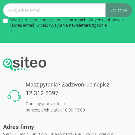
Wyrażam zgodę na przetwarzanie moich danych osobowych
(adres e-mail) w celu wysyłania newslettera zgodnie
z
regulaminem
i
polityką prywatności
.
Masz pytania? Zadzwoń lub napisz
12 312 5397
Godziny pracy infolinii:
poniedziałek-piątek 10:00-13:00
Adres firmy
SPINEL TRADE Sp. z o.o., ul. Gromadzka 46, 30-719 Krakow