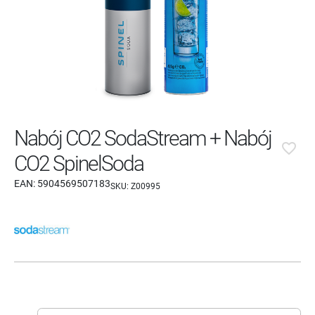
Nabój CO2 SodaStream + Nabój
favorite_border
CO2 SpinelSoda
EAN:
5904569507183
SKU:
Z00995