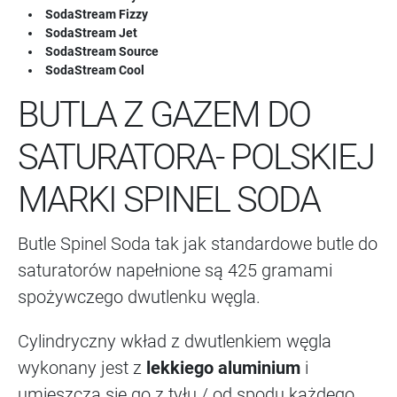
SodaStream Fizzy
SodaStream Jet
SodaStream Source
SodaStream Cool
BUTLA Z GAZEM DO
SATURATORA- POLSKIEJ
MARKI SPINEL SODA
Butle Spinel Soda tak jak standardowe butle do
saturatorów napełnione są 425 gramami
spożywczego dwutlenku węgla.
Cylindryczny wkład z dwutlenkiem węgla
wykonany jest z
lekkiego aluminium
i
umieszcza się go z tyłu / od spodu każdego