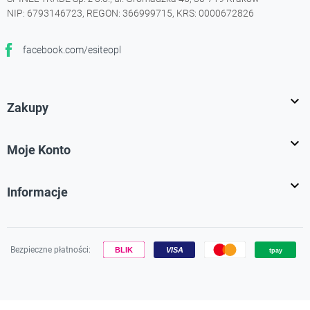
NIP: 6793146723, REGON: 366999715, KRS: 0000672826
facebook.com/esiteopl
Facebook

Zakupy

Moje Konto

Informacje
Bezpieczne płatności:
Używamy plików cookies, aby zapewnić Ci najlepsze wrażenia na