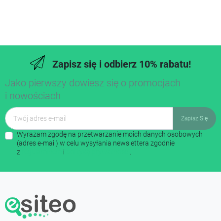
Zapisz się i odbierz 10% rabatu!
Jako pierwszy dowiesz się o promocjach
i nowościach
Wyrażam zgodę na przetwarzanie moich danych osobowych
(adres e-mail) w celu wysyłania newslettera zgodnie
z
regulaminem
i
polityką prywatności
.