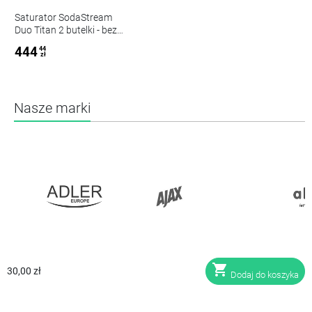
Saturator SodaStream
Duo Titan 2 butelki - bez
butli + Nabój CO2
444
44
SodaStream do
zł
Saturatora QuickConnect
Nasze marki
shopping_cart
30,00 zł
Dodaj do koszyka