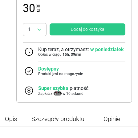
30
00
zł
Dodaj do koszyka
Kup teraz, a otrzymasz:
w poniedziałek
Opłać w ciągu
15
h,
39
min
Dostępny
Produkt jest na magazynie
Super szybka
płatność
Zapłać z
w 10 sekund
Opis
Szczegóły produktu
Opinie