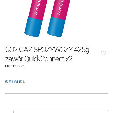
CO2 GAZ SPOŻYWCZY 425g
favorite_border
zawór QuickConnect x2
SKU:
B00839