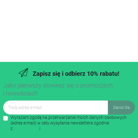
Zapisz się i odbierz 10% rabatu!
Jako pierwszy dowiesz się o promocjach
i nowościach
Wyrażam zgodę na przetwarzanie moich danych osobowych
(adres e-mail) w celu wysyłania newslettera zgodnie
z
regulaminem
i
polityką prywatności
.