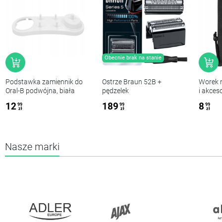
Obecnie brak na stanie
Podstawka zamiennik do
Ostrze Braun 52B +
Worek n
Oral-B podwójna, biała
pędzelek
i akces
czarny 
12
189
8
99
99
99
zł
zł
zł
Nasze marki