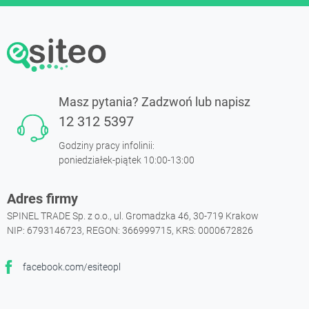
Masz pytania? Zadzwoń lub napisz
12 312 5397
Godziny pracy infolinii:
poniedziałek-piątek 10:00-13:00
Adres firmy
SPINEL TRADE Sp. z o.o., ul. Gromadzka 46, 30-719 Krakow
NIP: 6793146723, REGON: 366999715, KRS: 0000672826
facebook.com/esiteopl
Facebook