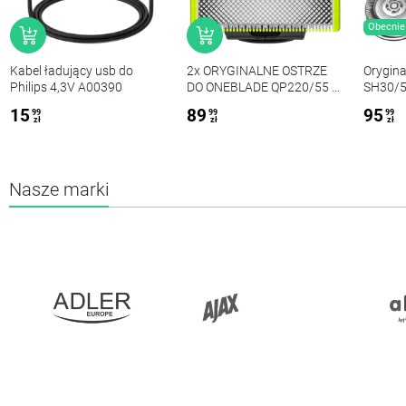
Obecnie 
Kabel ładujący usb do
2x ORYGINALNE OSTRZE
Orygina
Philips 4,3V A00390
DO ONEBLADE QP220/55 +
SH30/
pędzelek
15
89
95
99
99
99
zł
zł
zł
Nasze marki