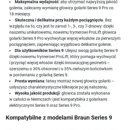
Maksymalna wydajność
: aby utrzymać najwyższą jakość
golenia, zalecamy wymianę głowicy golarki Series 9 Pro co
18 miesięcy.
Skuteczna i delikatna przy każdym pociągnięciu
. Bez
względu na to, czy jest to zarost 1-, 3-, czy 7-dniowy: dzięki
naszemu unikatowemu, nowemu trymerowi ProLift głowica
golarki Series 9 Pro wychwytuje więcej włosków za pierwszym
pociągnięciem, zapewniając wyjątkowo delikatne golenie.
Dla użytkowników Series 9
: Ulepsz swoją golarkę Series 9
dzięki nowemu trymerowi ProLift, który pomaga wychwycić
i przyciąć więcej włosów dzięki innowacyjnej geometrii –
szerszemu o 30% otworowi i o 35% cieńszym końcówkom
w porównaniu z golarką Series 9.
Prosta wymiana
: łatwy montaż nowej głowicy golarki –
usłyszysz charakterystyczne kliknięcie po jej nałożeniu.
Wysoka jakość produkcji
: głowica została wykonana
w całości w Niemczech i jest kompatybilna z golarkami
elektrycznymi Series 9 oraz Series 9 Pro.
Kompatybilne z modelami Braun Series 9