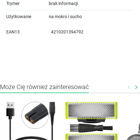
Trymer
brak informacji
Użytkowanie
na mokro i sucho
EAN13
4210201394792
Może Cię również zainteresować
keyboard_arrow_left
keyboard_arrow_right
Poprz
N