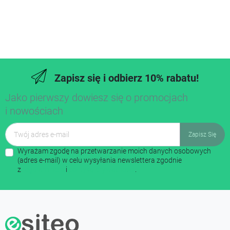
Zapisz się i odbierz 10% rabatu!
Jako pierwszy dowiesz się o promocjach
i nowościach
Wyrażam zgodę na przetwarzanie moich danych osobowych
(adres e-mail) w celu wysyłania newslettera zgodnie
z
regulaminem
i
polityką prywatności
.