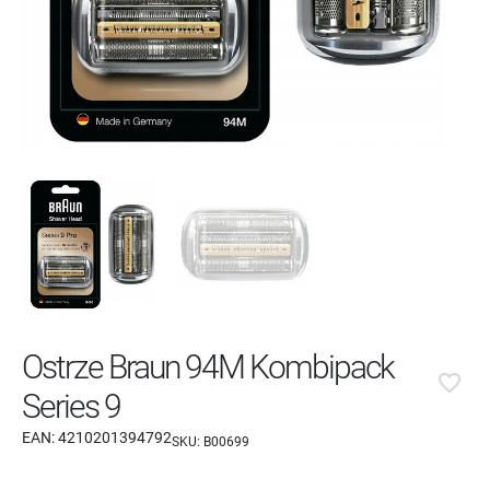
Ostrze Braun 94M Kombipack
favorite_border
Series 9
EAN:
4210201394792
SKU:
B00699