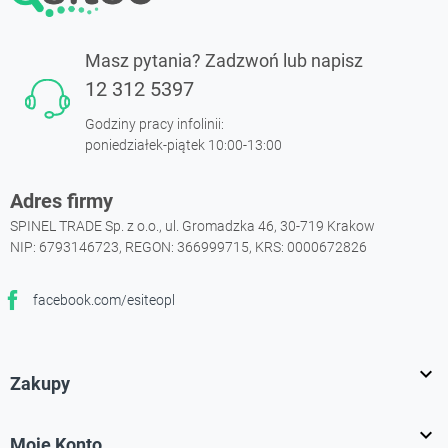
Masz pytania? Zadzwoń lub napisz
12 312 5397
Godziny pracy infolinii:
poniedziałek-piątek 10:00-13:00
Adres firmy
SPINEL TRADE Sp. z o.o., ul. Gromadzka 46, 30-719 Krakow
NIP: 6793146723, REGON: 366999715, KRS: 0000672826
facebook.com/esiteopl
Facebook

Zakupy

Moje Konto