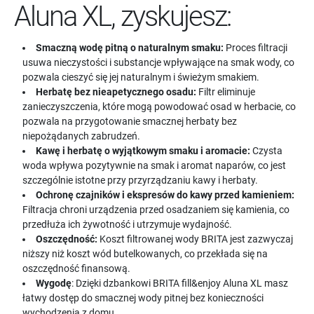
Aluna XL, zyskujesz:
Smaczną wodę pitną o naturalnym smaku:
Proces filtracji
usuwa nieczystości i substancje wpływające na smak wody, co
pozwala cieszyć się jej naturalnym i świeżym smakiem.
Herbatę bez nieapetycznego osadu:
Filtr eliminuje
zanieczyszczenia, które mogą powodować osad w herbacie, co
pozwala na przygotowanie smacznej herbaty bez
niepożądanych zabrudzeń.
Kawę i herbatę o wyjątkowym smaku i aromacie:
Czysta
woda wpływa pozytywnie na smak i aromat naparów, co jest
szczególnie istotne przy przyrządzaniu kawy i herbaty.
Ochronę czajników i ekspresów do kawy przed kamieniem:
Filtracja chroni urządzenia przed osadzaniem się kamienia, co
przedłuża ich żywotność i utrzymuje wydajność.
Oszczędność:
Koszt filtrowanej wody BRITA jest zazwyczaj
niższy niż koszt wód butelkowanych, co przekłada się na
oszczędność finansową.
Wygodę
: Dzięki dzbankowi BRITA fill&enjoy Aluna XL masz
łatwy dostęp do smacznej wody pitnej bez konieczności
wychodzenia z domu.