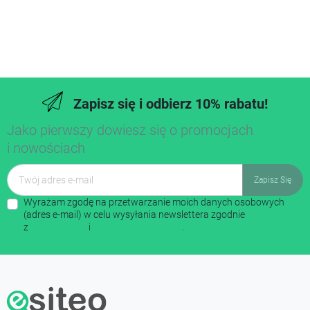
Zapisz się i odbierz 10% rabatu!
Jako pierwszy dowiesz się o promocjach
i nowościach
Wyrażam zgodę na przetwarzanie moich danych osobowych
(adres e-mail) w celu wysyłania newslettera zgodnie
z
regulaminem
i
polityką prywatności
.