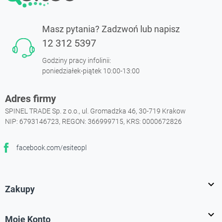
Masz pytania? Zadzwoń lub napisz
12 312 5397
Godziny pracy infolinii:
poniedziałek-piątek 10:00-13:00
Adres firmy
SPINEL TRADE Sp. z o.o., ul. Gromadzka 46, 30-719 Krakow
NIP: 6793146723, REGON: 366999715, KRS: 0000672826
facebook.com/esiteopl
Facebook

Zakupy

Moje Konto