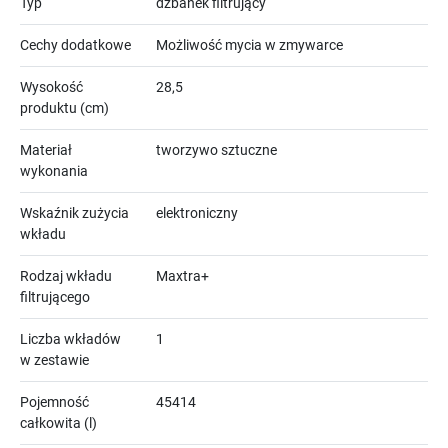
Typ
dzbanek filtrujący
Cechy dodatkowe
Możliwość mycia w zmywarce
Wysokość
28,5
produktu (cm)
Materiał
tworzywo sztuczne
wykonania
Wskaźnik zużycia
elektroniczny
wkładu
Rodzaj wkładu
Maxtra+
filtrującego
Liczba wkładów
1
w zestawie
Pojemność
45414
całkowita (l)