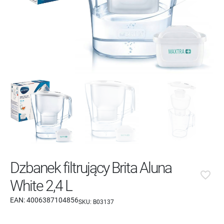
Dzbanek filtrujący Brita Aluna
favorite_border
White 2,4 L
EAN:
4006387104856
SKU:
B03137