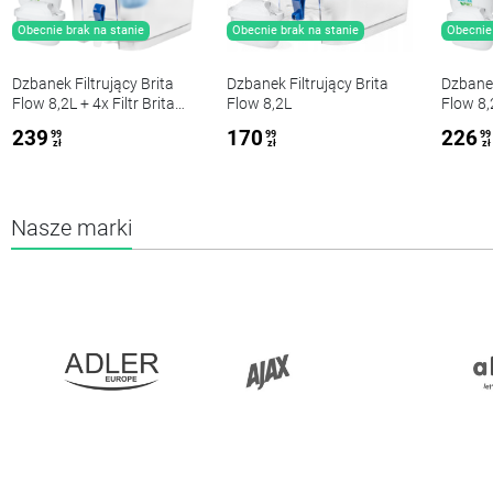
Obecnie brak na stanie
Obecnie brak na stanie
Obecnie 
Dzbanek Filtrujący Brita
Dzbanek Filtrujący Brita
Dzbanek
Flow 8,2L + 4x Filtr Brita
Flow 8,2L
Flow 8,2
Maxtra 1szt. (Pure
Maxtra 
239
170
226
99
99
99
Performance)
Perfor
zł
zł
zł
Nasze marki