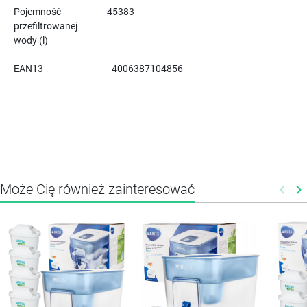
Pojemność
45383
przefiltrowanej
wody (l)
EAN13
4006387104856
Może Cię również zainteresować
keyboard_arrow_left
keyboard_arrow_right
Poprz
N