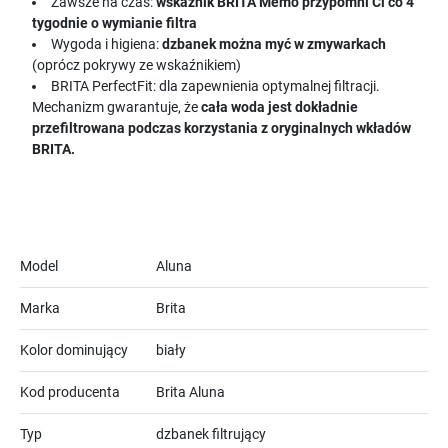
Zawsze na czas:
wskaźnik BRITA Memo przypomni Ci co 4
tygodnie o wymianie filtra
Wygoda i higiena:
dzbanek można myć w zmywarkach
(oprócz pokrywy ze wskaźnikiem)
BRITA PerfectFit: dla zapewnienia optymalnej filtracji.
Mechanizm gwarantuje, że
cała woda jest dokładnie
przefiltrowana podczas korzystania z oryginalnych wkładów
BRITA.
Model
Aluna
Marka
Brita
Kolor dominujący
biały
Kod producenta
Brita Aluna
Typ
dzbanek filtrujący