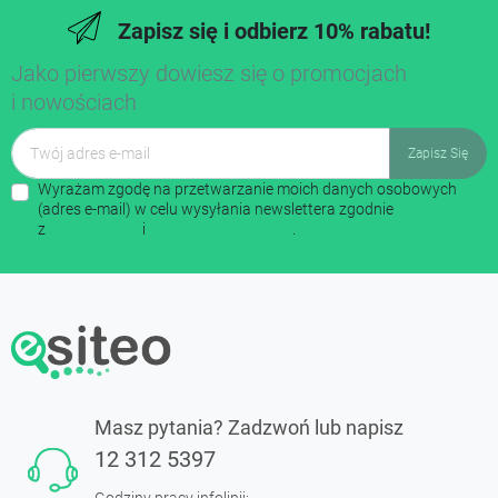
Zapisz się i odbierz 10% rabatu!
Jako pierwszy dowiesz się o promocjach
i nowościach
Wyrażam zgodę na przetwarzanie moich danych osobowych
(adres e-mail) w celu wysyłania newslettera zgodnie
z
regulaminem
i
polityką prywatności
.
Masz pytania? Zadzwoń lub napisz
12 312 5397