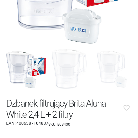
Dzbanek filtrujący Brita Aluna
favorite_border
White 2,4 L + 2 filtry
EAN:
4006387104887
SKU:
B03430