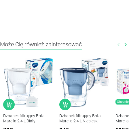
Może Cię również zainteresować
keyboard_arrow_left
keyboard_arrow_right
Poprz
N
Obecnie 
Dzbanek filtrujący Brita
Dzbanek filtrujący Brita
Dzbanek
Marella 2,4 L Biały
Marella 2,4 L Niebieski
Marella
flitry
99
99
99