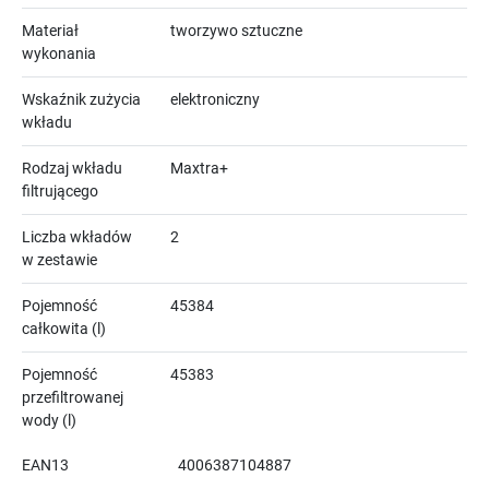
Materiał
tworzywo sztuczne
wykonania
Wskaźnik zużycia
elektroniczny
wkładu
Rodzaj wkładu
Maxtra+
filtrującego
Liczba wkładów
2
w zestawie
Pojemność
45384
całkowita (l)
Pojemność
45383
przefiltrowanej
wody (l)
EAN13
4006387104887