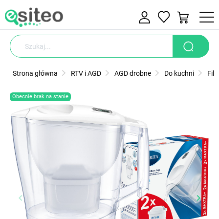
Strona główna
RTV i AGD
AGD drobne
Do kuchni
Fil
Obecnie brak na stanie
keyboard_arrow_left
keyboard_arrow_right
Poprzedni
Nastę