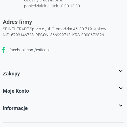
Godziny pracy infolinii:
poniedziałek-piątek 10:00-13:00
Adres firmy
SPINEL TRADE Sp. z o.o., ul. Gromadzka 46, 30-719 Krakow
NIP: 6793146723, REGON: 366999715, KRS: 0000672826
facebook.com/esiteopl
Facebook

Zakupy

Moje Konto

Informacje