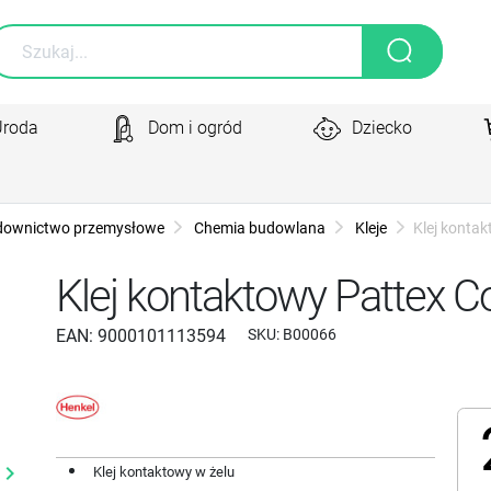
Uroda
Dom i ogród
Dziecko
downictwo przemysłowe
Chemia budowlana
Kleje
Klej kontak
Klej kontaktowy Pattex C
EAN:
9000101113594
SKU:
B00066
yboard_arrow_right
Klej kontaktowy w żelu
Następny