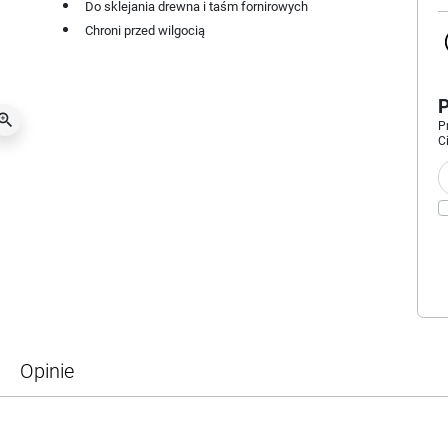
Do sklejania drewna i taśm fornirowych
Chroni przed wilgocią
oom_in
P
C
Opinie