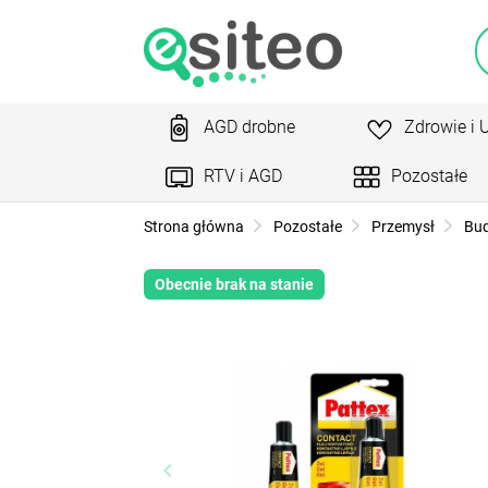
AGD drobne
Zdrowie i 
RTV i AGD
Pozostałe
Strona główna
Pozostałe
Przemysł
Bu
Obecnie brak na stanie
keyboard_arrow_left
ke
Poprzedni