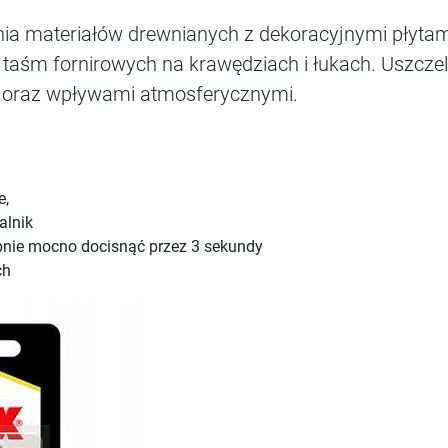
enia materiałów drewnianych z dekoracyjnymi płyta
ia taśm fornirowych na krawędziach i łukach. Uszcze
ią oraz wpływami atmosferycznymi.
e,
alnik
ępnie mocno docisnąć przez 3 sekundy
ch