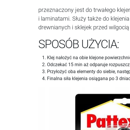
przeznaczony jest do trwałego klej
i laminatami. Służy także do klejen
drewnianych i sklejek przed wilgoc
SPOSÓB UŻYCIA:
Klej nałożyć na obie klejone powierzchni
Odczekać 15 min aż odparuje rozpuszcz
Przyłożyć oba elementy do siebie, nast
Finalna siła klejenia osiągana po 3 dnia