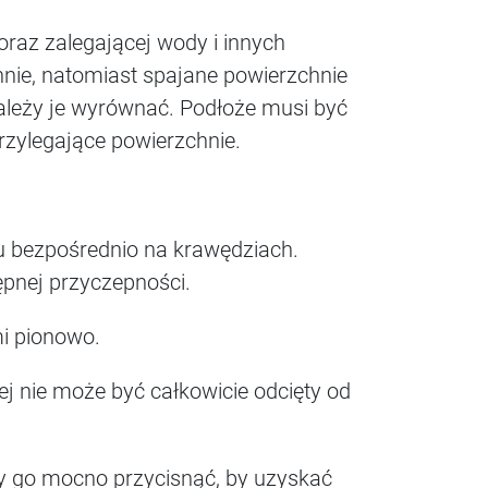
 oraz zalegającej wody i innych
hnie, natomiast spajane powierzchnie
należy je wyrównać. Podłoże musi być
przylegające powierzchnie.
eju bezpośrednio na krawędziach.
ępnej przyczepności.
i pionowo.
j nie może być całkowicie odcięty od
eży go mocno przycisnąć, by uzyskać