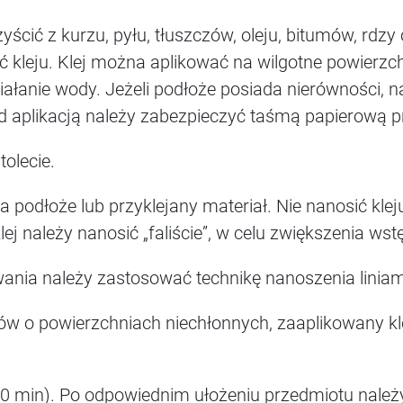
ścić z kurzu, pyłu, tłuszczów, oleju, bitumów, rdzy
 kleju. Klej można aplikować na wilgotne powierzc
iałanie wody. Jeżeli podłoże posiada nierówności, 
rzed aplikacją należy zabezpieczyć taśmą papierową 
olecie.
na podłoże lub przyklejany materiał. Nie nanosić kl
j należy nanosić „faliście”, w celu zwiększenia wst
nia należy zastosować technikę nanoszenia liniam
w o powierzchniach niechłonnych, zaaplikowany kle
k. 10 min). Po odpowiednim ułożeniu przedmiotu nal