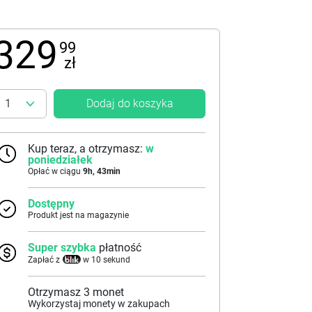
329
99
zł
Dodaj do koszyka
Kup teraz, a otrzymasz:
w
poniedziałek
Opłać w ciągu
9
h,
43
min
Dostępny
Produkt jest na magazynie
Super szybka
płatność
Zapłać z
w 10 sekund
Otrzymasz
3
monet
Wykorzystaj monety w zakupach