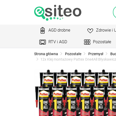
AGD drobne
Zdrowie i 
RTV i AGD
Pozostałe
Strona główna
Pozostałe
Przemysł
Bu
12x Klej montażowy Pattex One4All Błyskawicz