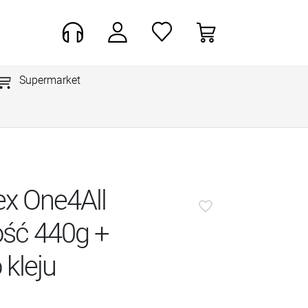
Supermarket
ex One4All
favorite_border
ość 440g +
 kleju