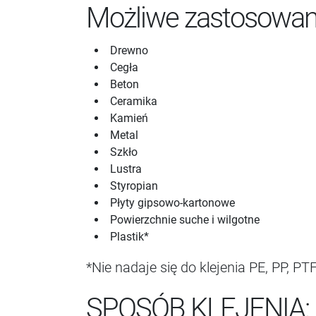
Możliwe zastosowan
Drewno
Cegła
Beton
Ceramika
Kamień
Metal
Szkło
Lustra
Styropian
Płyty gipsowo-kartonowe
Powierzchnie suche i wilgotne
Plastik*
*Nie nadaje się do klejenia PE, PP, 
SPOSÓB KLEJENIA: