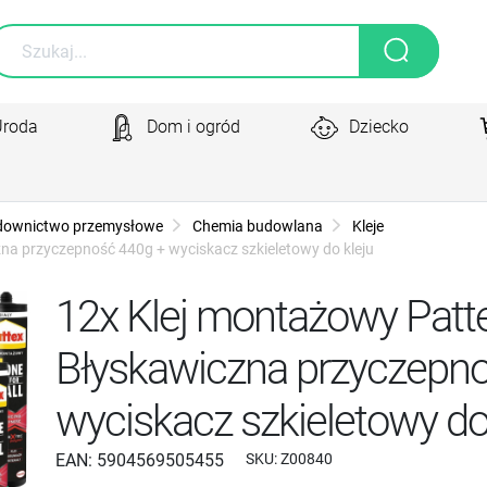
Uroda
Dom i ogród
Dziecko
downictwo przemysłowe
Chemia budowlana
Kleje
na przyczepność 440g + wyciskacz szkieletowy do kleju
12x Klej montażowy Patt
Błyskawiczna przyczepn
wyciskacz szkieletowy do
EAN:
5904569505455
SKU:
Z00840