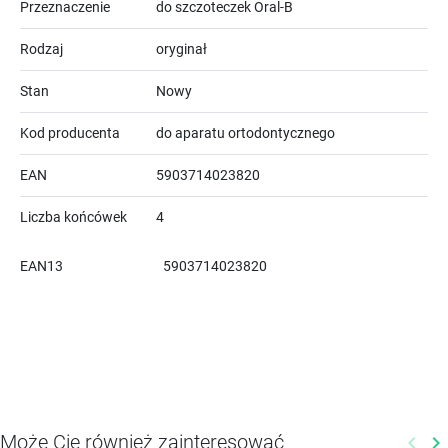
Przeznaczenie
do szczoteczek Oral-B
Rodzaj
oryginał
Stan
Nowy
Kod producenta
do aparatu ortodontycznego
EAN
5903714023820
Liczba końcówek
4
EAN13
5903714023820
Może Cię również zainteresować
keyboard_arrow_left
keyboard_arrow_right