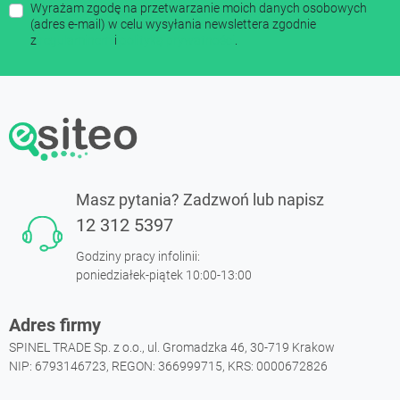
Wyrażam zgodę na przetwarzanie moich danych osobowych
(adres e-mail) w celu wysyłania newslettera zgodnie
z
regulaminem
i
polityką prywatności
.
Masz pytania? Zadzwoń lub napisz
12 312 5397
Godziny pracy infolinii:
poniedziałek-piątek 10:00-13:00
Adres firmy
SPINEL TRADE Sp. z o.o., ul. Gromadzka 46, 30-719 Krakow
NIP: 6793146723, REGON: 366999715, KRS: 0000672826