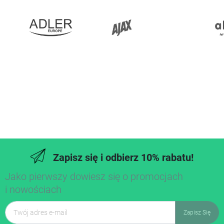
Zapisz się i odbierz 10% rabatu!
Jako pierwszy dowiesz się o promocjach
i nowościach