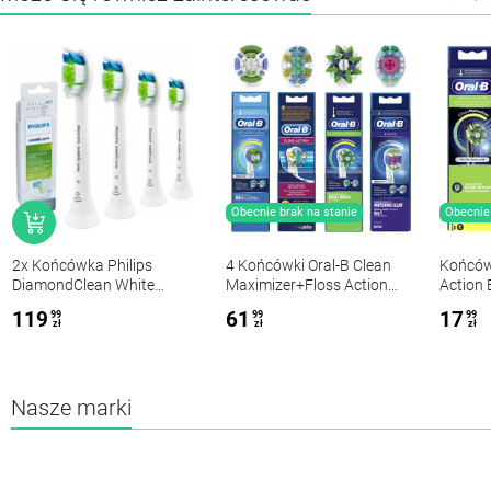
Poprz
N
Obecnie brak na stanie
Obecnie 
2x Końcówka Philips
4 Końcówki Oral-B Clean
Końców
DiamondClean White
Maximizer+Floss Action
Action
HX6062/26 2-PAK
Tiefenreinigung+3D White
119
61
17
99
99
99
EB18+CrossAction EB50AB
zł
zł
zł
Nasze marki