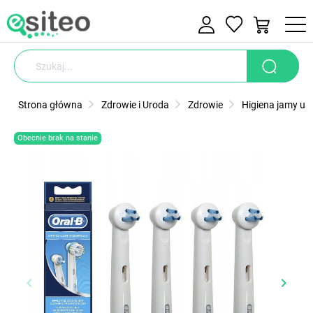
Strona główna
Zdrowie i Uroda
Zdrowie
Higiena jamy ust
Obecnie brak na stanie
keyboard_arrow_left
keyboard_arrow_right
Poprzedni
Nastę