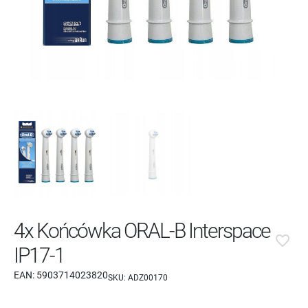
4x Końcówka ORAL-B Interspace
favorite_border
IP17-1
EAN:
5903714023820
SKU:
ADZ00170