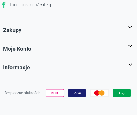
facebook.com/esiteopl
Facebook

Zakupy

Moje Konto

Informacje
Bezpieczne płatności:
Używamy plików cookies, aby zapewnić Ci najlepsze wrażenia na
naszej stronie.
Dowiedz się więcej