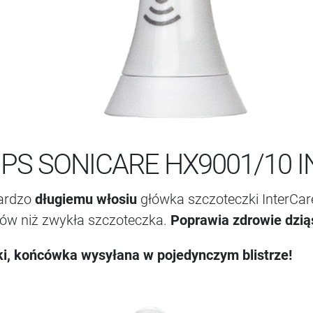
IPS SONICARE HX9001/10 
bardzo
długiemu włosiu
główka szczoteczki InterCa
bów niż zwykła szczoteczka.
Poprawia zdrowie dzią
i, końcówka wysyłana w pojedynczym blistrze!