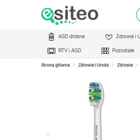
AGD drobne
Zdrowie i 
RTV i AGD
Pozostałe
Strona główna
Zdrowie i Uroda
Zdrowie
keyboard_arrow_left
ke
Poprzedni