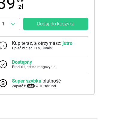
39
zł
Dodaj do koszyka
Kup teraz, a otrzymasz:
jutro
Opłać w ciągu
1
h,
38
min
Dostępny
Produkt jest na magazynie
Super szybka
płatność
Zapłać z
w 10 sekund