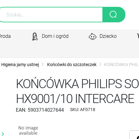
Uroda
Dom i ogród
Dziecko
Higiena jamy ustnej
Końcówki do szczoteczek
KOŃCÓWKA PHILI
KOŃCÓWKA PHILIPS SO
HX9001/10 INTERCARE
EAN:
5903714027644
SKU:
AF0718
yboard_arrow_right
Następny