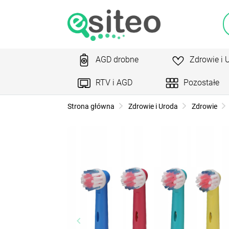
AGD drobne
Zdrowie i 
RTV i AGD
Pozostałe
Strona główna
Zdrowie i Uroda
Zdrowie
keyboard_arrow_left
ke
Poprzedni