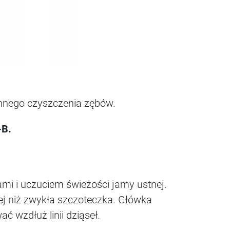
ennego czyszczenia zębów.
-B.
i i uczuciem świeżości jamy ustnej.
ej niż zwykła szczoteczka. Główka
 wzdłuż linii dziąseł.