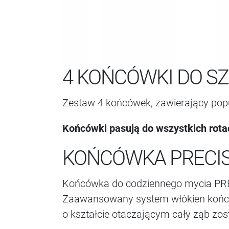
4 KOŃCÓWKI DO S
Zestaw 4 końcówek, zawierający popu
Końcówki pasują do wszystkich rota
KOŃCÓWKA PRECIS
Końcówka do codziennego mycia PREC
Zaawansowany system włókien końcówk
o kształcie otaczającym cały ząb zo