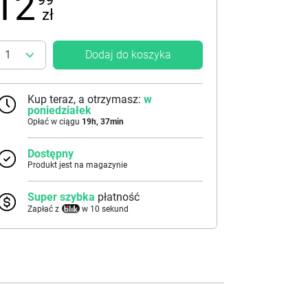
12
zł
Dodaj do koszyka
Kup teraz, a otrzymasz:
w
poniedziałek
Opłać w ciągu
19
h,
37
min
Dostępny
Produkt jest na magazynie
Super szybka
płatność
Zapłać z
w 10 sekund