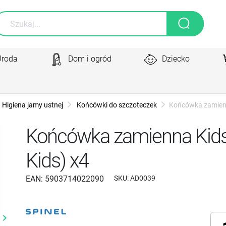
Uroda
Dom i ogród
Dziecko
Higiena jamy ustnej
Końcówki do szczoteczek
Końcówka zamienn
Końcówka zamienna Kids
Kids) x4
EAN:
5903714022090
SKU:
AD0039
yboard_arrow_right
Następny