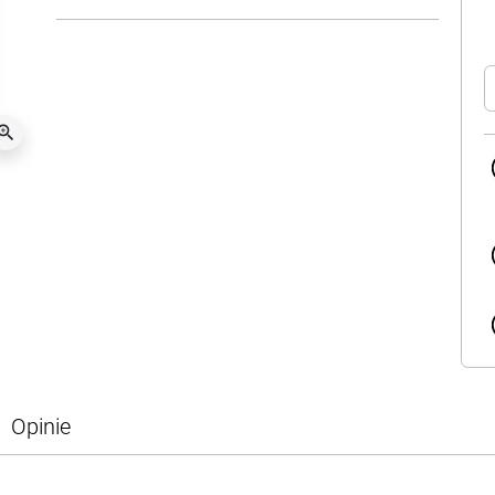
oom_in
Opinie