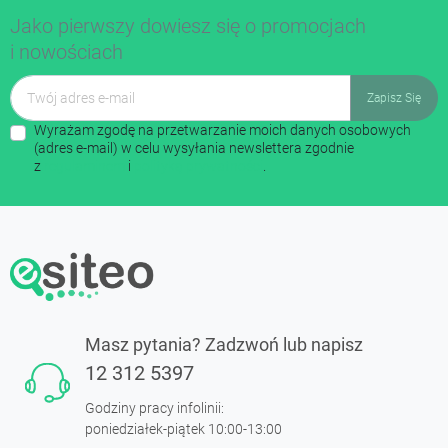
Jako pierwszy dowiesz się o promocjach
i nowościach
Wyrażam zgodę na przetwarzanie moich danych osobowych
(adres e-mail) w celu wysyłania newslettera zgodnie
z
regulaminem
i
polityką prywatności
.
Masz pytania? Zadzwoń lub napisz
12 312 5397
Godziny pracy infolinii:
poniedziałek-piątek 10:00-13:00