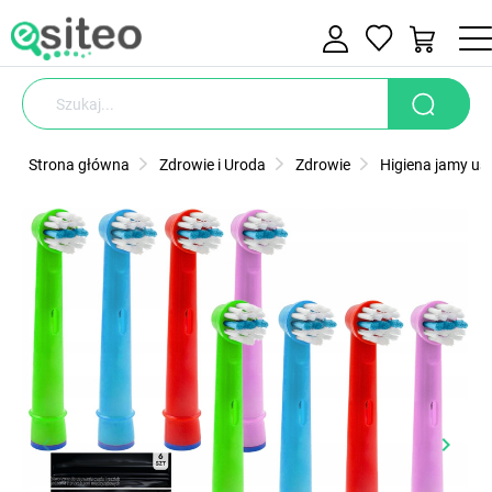
Strona główna
Zdrowie i Uroda
Zdrowie
Higiena jamy ust
keyboard_arrow_left
keyboard_arrow_right
Poprzedni
Nastę