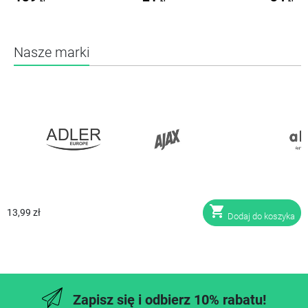
Nasze marki
shopping_cart
13,99 zł
Dodaj do koszyka
Zapisz się i odbierz 10% rabatu!