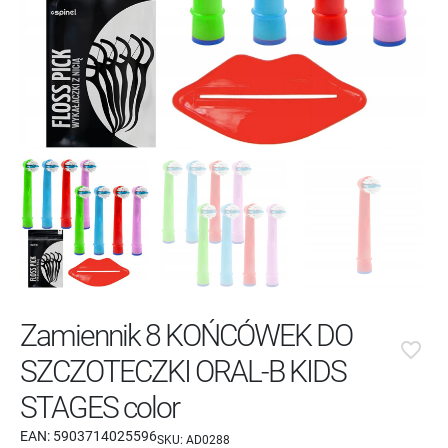
Zamiennik 8 KOŃCÓWEK DO
favorite_border
SZCZOTECZKI ORAL-B KIDS
STAGES color
EAN:
5903714025596
SKU:
AD0288