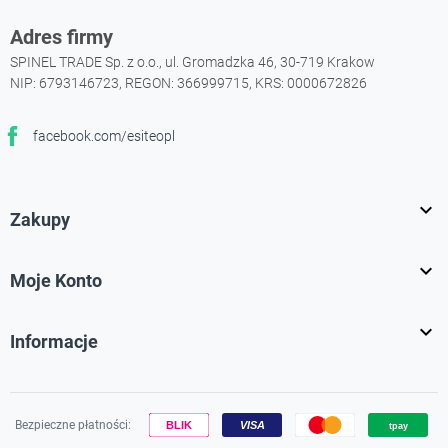
Adres firmy
SPINEL TRADE Sp. z o.o., ul. Gromadzka 46, 30-719 Krakow
NIP: 6793146723, REGON: 366999715, KRS: 0000672826
facebook.com/esiteopl
Facebook

Zakupy

Moje Konto

Informacje
Bezpieczne płatności: