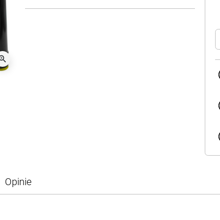
oom_in
Opinie