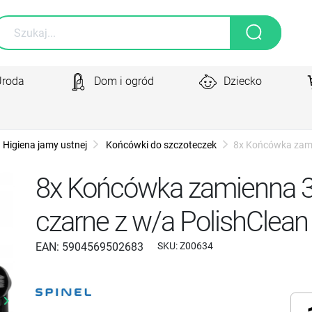
Uroda
Dom i ogród
Dziecko
Higiena jamy ustnej
Końcówki do szczoteczek
8x Końcówka zami
8x Końcówka zamienna 3
czarne z w/a PolishClean
EAN:
5904569502683
SKU:
Z00634
yboard_arrow_right
Następny