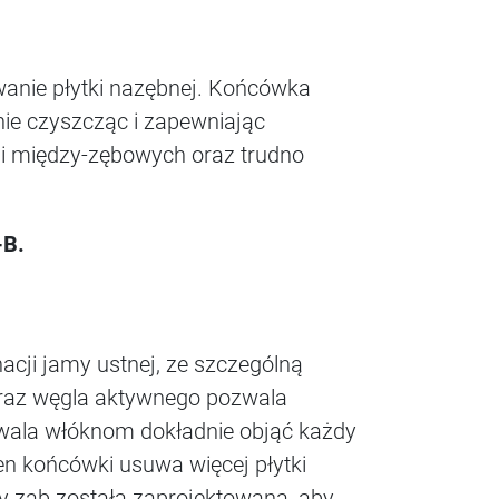
anie płytki nazębnej. Końcówka
nie czyszcząc i zapewniając
ni między-zębowych oraz trudno
-B.
acji jamy ustnej, ze szczególną
 oraz węgla aktywnego pozwala
zwala włóknom dokładnie objąć każdy
n końcówki usuwa więcej płytki
ły ząb została zaprojektowana, aby