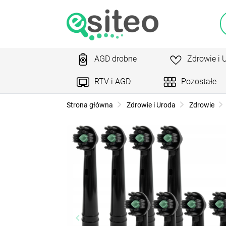
AGD drobne
Zdrowie i 
RTV i AGD
Pozostałe
Strona główna
Zdrowie i Uroda
Zdrowie
keyboard_arrow_left
ke
Poprzedni