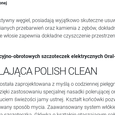
bnej
tywny węgiel, posiadają wyjątkowo skuteczne usuw
cianych przebarwień oraz kamienia z zębów, dokład
e włosie zapewnia dokładne czyszczenie przestrze
cyjno-obrotowych szczoteczek elektrycznych Oral
AJĄCA POLISH CLEAN
stała zaprojektowana z myślą o codziennej pielęgn
zięki zastosowaniu specjalnej nasadki polerującej
uciem świeżości jamy ustnej. Kształt końcówki po
sowany sposób mycia. Zaawansowany system włókie
kła szczoteczka. Główka o kształcie otaczającym ca