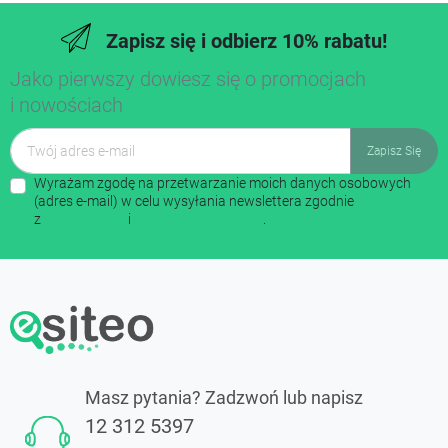
Zapisz się i odbierz 10% rabatu!
Jako pierwszy dowiesz się o promocjach
i nowościach
Wyrażam zgodę na przetwarzanie moich danych osobowych
(adres e-mail) w celu wysyłania newslettera zgodnie
z
regulaminem
i
polityką prywatności
.
Masz pytania? Zadzwoń lub napisz
12 312 5397