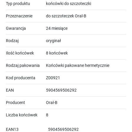
Typ produktu
końcówki do szczoteczki
Przeznaczenie
do szczoteczek Oral-B
Gwarancja
24 miesiące
Rodzaj
oryginał
Ilość końcówek
8 końcówek
Rodzaj pakowania
Końcówki pakowane hermetycznie
Kod producenta
Z00921
EAN
5904569506292
Producent
Oral-B
Liczba końcówek
8
EAN13
5904569506292