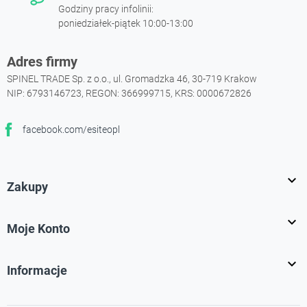
Godziny pracy infolinii:
poniedziałek-piątek 10:00-13:00
Adres firmy
SPINEL TRADE Sp. z o.o., ul. Gromadzka 46, 30-719 Krakow
NIP: 6793146723, REGON: 366999715, KRS: 0000672826
facebook.com/esiteopl
Facebook

Zakupy

Moje Konto

Informacje