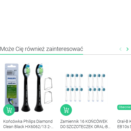
Może Cię również zainteresować
keyboard_arrow_left
keyboard_arrow_right
Poprz
N
Obecnie 
Końcówka Philips Diamond
Zamiennik 16 KOŃCÓWEK
Oral-B 
Clean Black HX6062/13 2-
DO SZCZOTECZEK ORAL-B
EB10s 