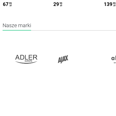
PAK
CROSS ACTION
67
29
139
99
99
99
zł
zł
zł
Nasze marki