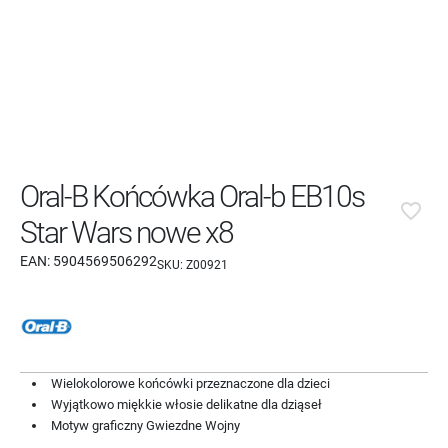
Oral-B Końcówka Oral-b EB10s
favorite_border
Star Wars nowe x8
EAN:
5904569506292
SKU:
Z00921
Wielokolorowe końcówki przeznaczone dla dzieci
Wyjątkowo miękkie włosie delikatne dla dziąseł
Motyw graficzny Gwiezdne Wojny