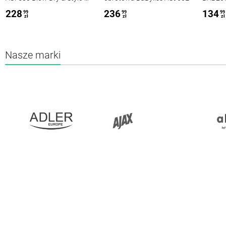
Caring
228
236
134
99
99
99
zł
zł
zł
Nasze marki