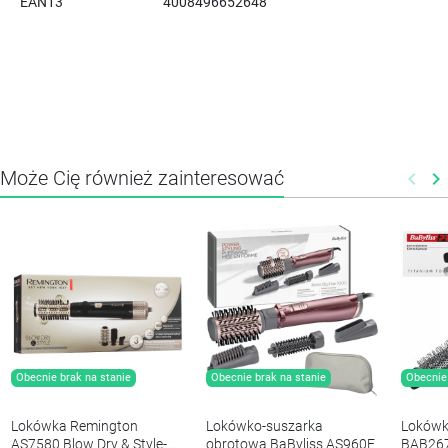
EAN13
4008496652648
Może Cię również zainteresować
keyboard_arrow_left
keyboard_arrow_right
Poprz
N
Obecnie brak na stanie
Obecnie brak na stanie
Obecnie 
Lokówka Remington
Lokówko-suszarka
Lokówk
AS7580 Blow Dry & Style-
obrotowa BaByliss AS960E
BAB26