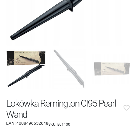
Lokówka Remington CI95 Pearl
favorite_border
Wand
EAN:
4008496652648
SKU:
B01130