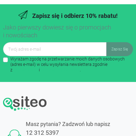
Zapisz się i odbierz 10% rabatu!
Jako pierwszy dowiesz się o promocjach
i nowościach
Wyrażam zgodę na przetwarzanie moich danych osobowych
(adres e-mail) w celu wysyłania newslettera zgodnie
z
regulaminem
i
polityką prywatności
.
Masz pytania? Zadzwoń lub napisz
12 312 5397