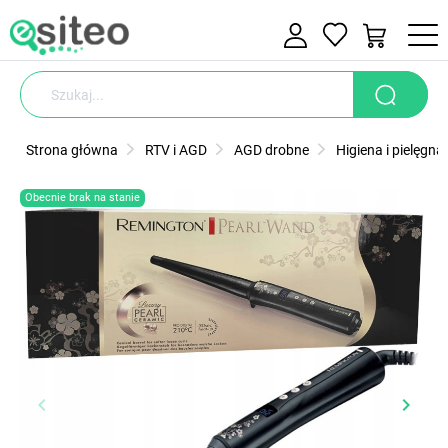
Strona główna
RTV i AGD
AGD drobne
Higiena i pielęgna
Obecnie brak na stanie
keyboard_arrow_left
keyboard_arrow_right
Poprzedni
Nastę