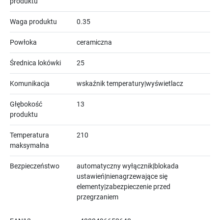
produktu
Waga produktu
0.35
Powłoka
ceramiczna
Średnica lokówki
25
Komunikacja
wskaźnik temperatury|wyświetlacz
Głębokość
13
produktu
Temperatura
210
maksymalna
Bezpieczeństwo
automatyczny wyłącznik|blokada
ustawień|nienagrzewające się
elementy|zabezpieczenie przed
przegrzaniem