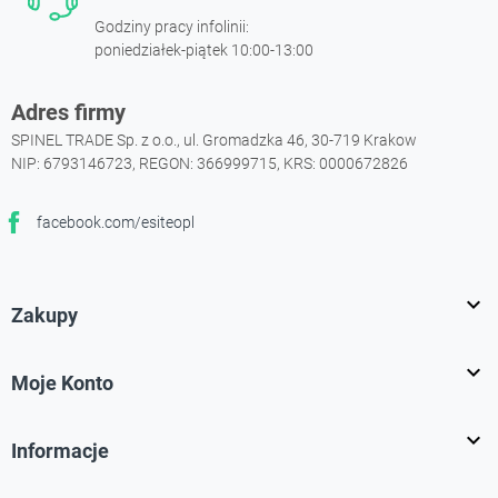
Godziny pracy infolinii:
poniedziałek-piątek 10:00-13:00
Adres firmy
SPINEL TRADE Sp. z o.o., ul. Gromadzka 46, 30-719 Krakow
NIP: 6793146723, REGON: 366999715, KRS: 0000672826
facebook.com/esiteopl
Facebook

Zakupy

Moje Konto

Informacje