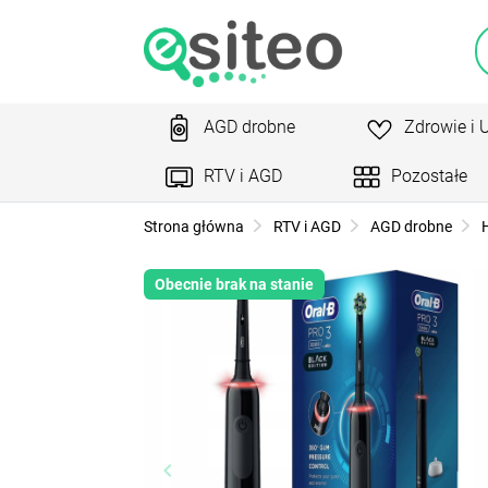
AGD drobne
Zdrowie i 
RTV i AGD
Pozostałe
Strona główna
RTV i AGD
AGD drobne
H
Obecnie brak na stanie
keyboard_arrow_left
ke
Poprzedni