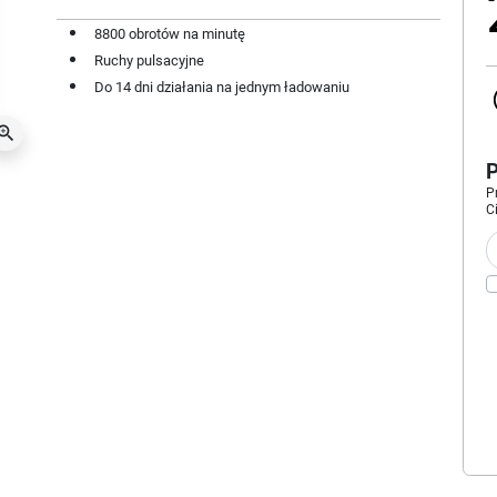
8800 obrotów na minutę
Ruchy pulsacyjne
Do 14 dni działania na jednym ładowaniu
oom_in
P
C