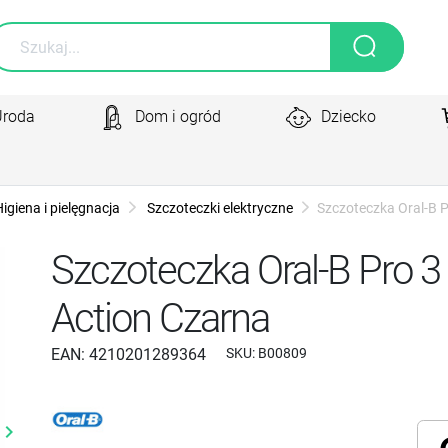
Uroda
Dom i ogród
Dziecko
igiena i pielęgnacja
Szczoteczki elektryczne
Szczoteczka Oral-B 
Szczoteczka Oral-B Pro 3
Action Czarna
EAN:
4210201289364
SKU:
B00809
yboard_arrow_right
Następny