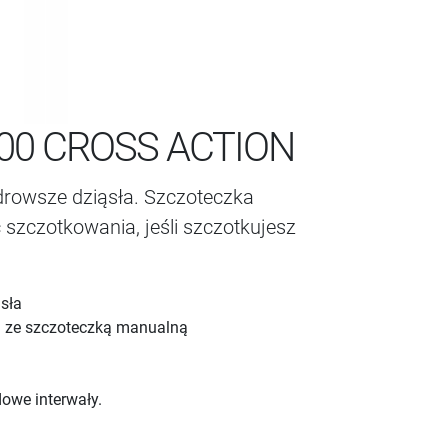
00 CROSS ACTION
drowsze dziąsła. Szczoteczka
 szczotkowania, jeśli szczotkujesz
ąsła
u ze szczoteczką manualną
owe interwały.