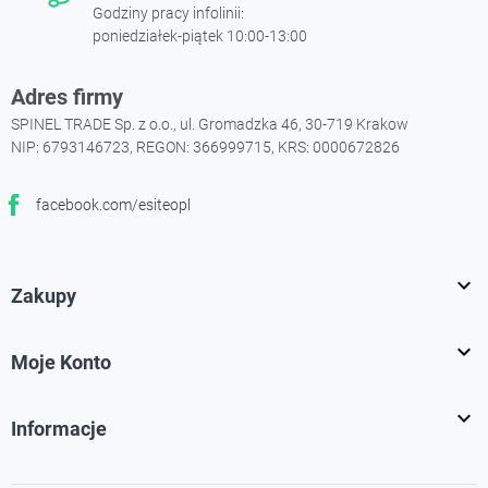
Godziny pracy infolinii:
poniedziałek-piątek 10:00-13:00
Adres firmy
SPINEL TRADE Sp. z o.o., ul. Gromadzka 46, 30-719 Krakow
NIP: 6793146723, REGON: 366999715, KRS: 0000672826
facebook.com/esiteopl
Facebook

Zakupy

Moje Konto

Informacje