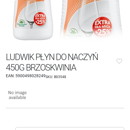
LUDWIK PŁYN DO NACZYŃ
favorite_border
450G BRZOSKWINIA
EAN:
5900498028249
SKU:
B03548