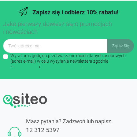
Zapisz się i odbierz 10% rabatu!
Jako pierwszy dowiesz się o promocjach
i nowościach
Wyrażam zgodę na przetwarzanie moich danych osobowych
(adres e-mail) w celu wysyłania newslettera zgodnie
z
regulaminem
i
polityką prywatności
.
Masz pytania? Zadzwoń lub napisz
12 312 5397