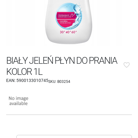
BIAŁY JELEŃ PŁYN DO PRANIA
favorite_border
KOLOR 1L
EAN:
5900133010745
SKU:
B03254