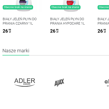
Obecnie brak na stanie
Obecnie brak na stanie
Obecnie 
BIAŁY JELEŃ PŁYN DO
BIAŁY JELEŃ PŁYN DO
BIAŁY 
PRANIA CZARNY 1L
PRANIA HYPOCARE 1L
PRANIA
26
26
26
99
99
99
zł
zł
zł
Nasze marki