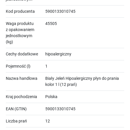
Kod producenta
5900133010745
Waga produktu
45505
z opakowaniem
jednostkowym
(kg)
Cechy dodatkowe
hipoalergiczny
Pojemność (l)
1
Nazwa handlowa
Biały Jeleń Hipoalergiczny płyn do prania
kolor 1 l (12 prań)
Kraj pochodzenia
Polska
EAN (GTIN)
5900133010745
Liczba prań
12