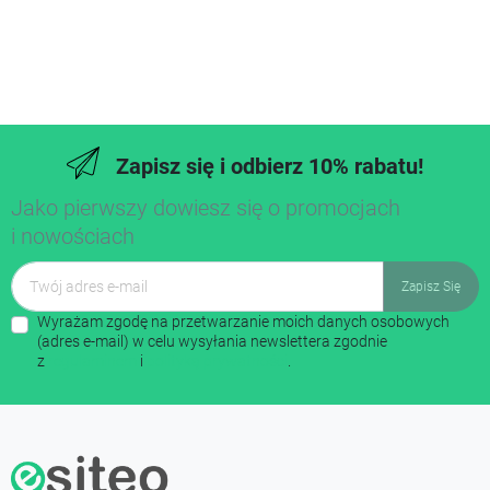
Zapisz się i odbierz 10% rabatu!
Jako pierwszy dowiesz się o promocjach
i nowościach
Wyrażam zgodę na przetwarzanie moich danych osobowych
(adres e-mail) w celu wysyłania newslettera zgodnie
z
regulaminem
i
polityką prywatności
.