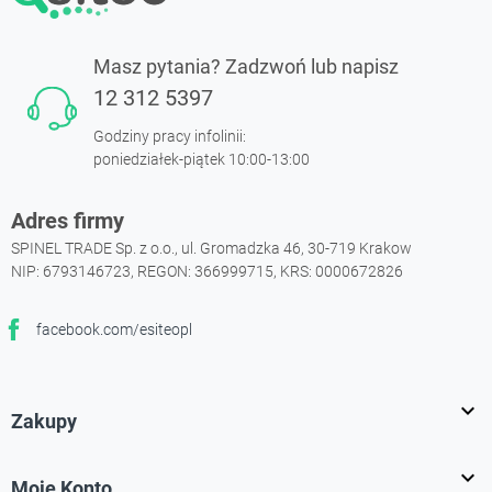
Masz pytania? Zadzwoń lub napisz
12 312 5397
Godziny pracy infolinii:
poniedziałek-piątek 10:00-13:00
Adres firmy
SPINEL TRADE Sp. z o.o., ul. Gromadzka 46, 30-719 Krakow
NIP: 6793146723, REGON: 366999715, KRS: 0000672826
facebook.com/esiteopl
Facebook

Zakupy

Moje Konto