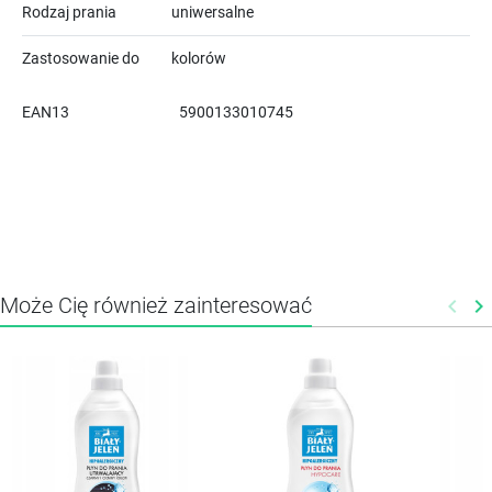
Rodzaj prania
uniwersalne
Zastosowanie do
kolorów
EAN13
5900133010745
Może Cię również zainteresować
keyboard_arrow_left
keyboard_arrow_right
Poprz
N