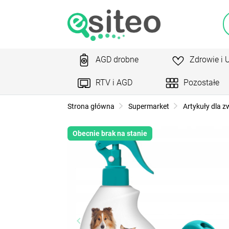
AGD drobne
Zdrowie i 
RTV i AGD
Pozostałe
Strona główna
Supermarket
Artykuły dla z
Obecnie brak na stanie
keyboard_arrow_left
ke
Poprzedni