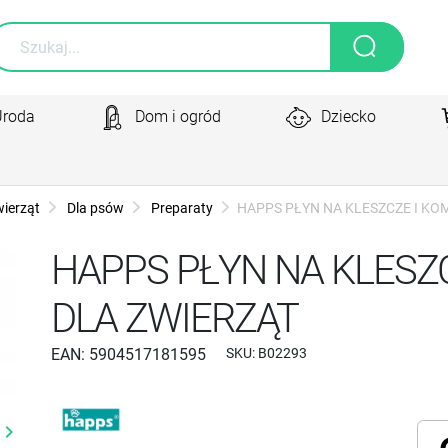
Uroda
Dom i ogród
Dziecko
wierząt
Dla psów
Preparaty
HAPPS PŁYN NA KLESZCZE I KO
HAPPS PŁYN NA KLESZ
DLA ZWIERZĄT
EAN:
5904517181595
SKU:
B02293
yboard_arrow_right
Następny