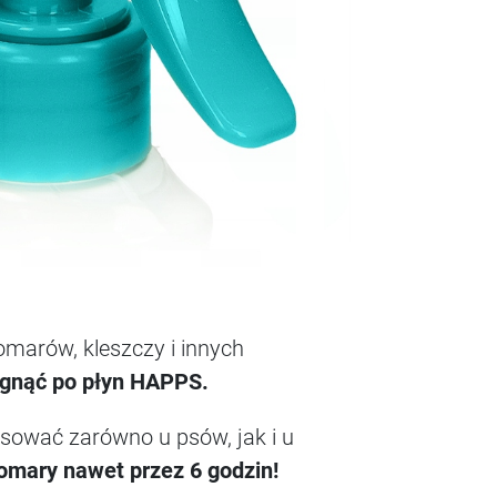
omarów, kleszczy i innych
ęgnąć po płyn HAPPS.
sować zarówno u psów, jak i u
komary nawet przez 6 godzin!