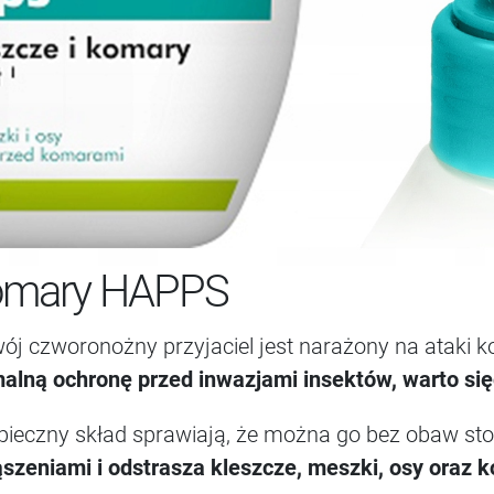
 komary HAPPS
ój czworonożny przyjaciel jest narażony na ataki k
lną ochronę przed inwazjami insektów, warto si
ieczny skład sprawiają, że można go bez obaw sto
szeniami i odstrasza kleszcze, meszki, osy oraz 