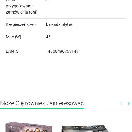
przygotowania
zamówienia ⟨dni⟩
Bezpieczeństwo
blokada płytek
Moc ⟨W⟩
46
EAN13
4008496759149
Może Cię również zainteresować
keyboard_arrow_left
keyboard_arrow_right
Poprz
N