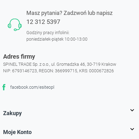
Masz pytania? Zadzwoń lub napisz
12 312 5397
Godziny pracy infolinii:
poniedziałek-piątek 10:00-13:00
Adres firmy
SPINEL TRADE Sp. z o.o., ul. Gromadzka 46, 30-719 Krakow
NIP: 6793146723, REGON: 366999715, KRS: 0000672826
facebook.com/esiteopl
Facebook

Zakupy

Moje Konto