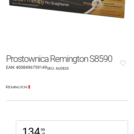
Prostownica Remington S8590
favorite_border
EAN:
4008496759149
SKU:
AU0826
134
99
zł