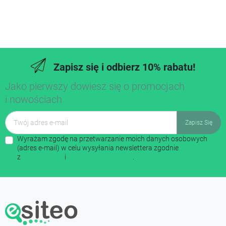
Zapisz się i odbierz 10% rabatu!
Jako pierwszy dowiesz się o promocjach
i nowościach
Wyrażam zgodę na przetwarzanie moich danych osobowych
(adres e-mail) w celu wysyłania newslettera zgodnie
z
regulaminem
i
polityką prywatności
.