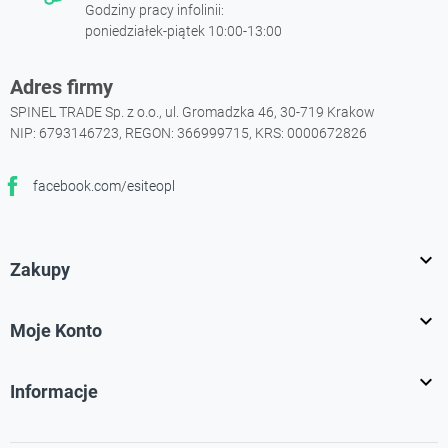
Godziny pracy infolinii:
poniedziałek-piątek 10:00-13:00
Adres firmy
SPINEL TRADE Sp. z o.o., ul. Gromadzka 46, 30-719 Krakow
NIP: 6793146723, REGON: 366999715, KRS: 0000672826
facebook.com/esiteopl
Facebook

Zakupy

Moje Konto

Informacje