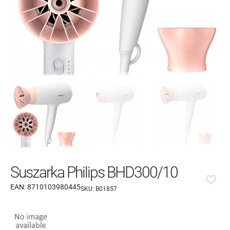
Suszarka Philips BHD300/10
favorite_border
EAN:
8710103980445
SKU:
B01857