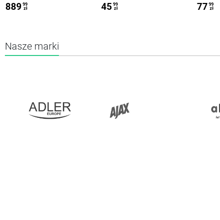
889
45
77
99
99
99
zł
zł
zł
Nasze marki