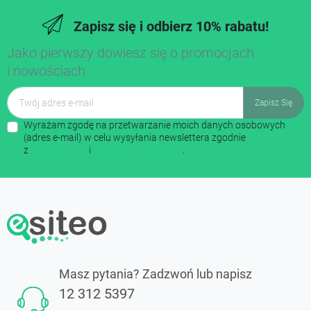
Zapisz się i odbierz 10% rabatu!
Jako pierwszy dowiesz się o promocjach
i nowościach
Wyrażam zgodę na przetwarzanie moich danych osobowych
(adres e-mail) w celu wysyłania newslettera zgodnie
z
regulaminem
i
polityką prywatności
.
Masz pytania? Zadzwoń lub napisz
12 312 5397