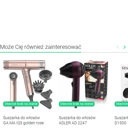
Może Cię również zainteresować
keyboard_arrow_left
keyboard_arrow_right
Poprz
N
Obecnie brak na stanie
Obecnie brak na stanie
Obecnie 
Suszarka do włosów
Suszarka do włosów
Suszar
GA.MA IQ3 golden rose
ADLER AD 2247
D1500