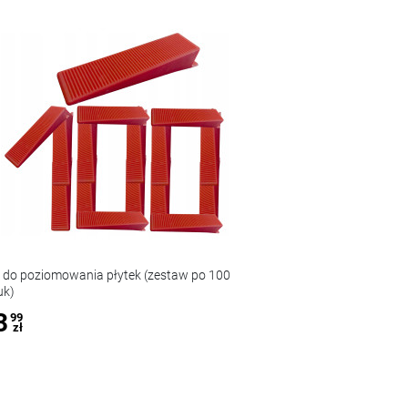
n do poziomowania płytek (zestaw po 100
System poziomowa
uk)
sztuk) x6 + 50 do
3
85
99
99
zł
zł