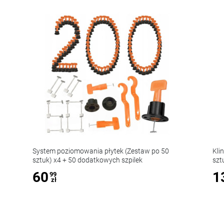
System poziomowania płytek (Zestaw po 50
Kli
sztuk) x4 + 50 dodatkowych szpilek
szt
60
1
99
zł