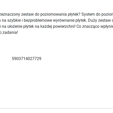
zeznaczony zestaw do poziomowania płytek? System do poziomo
a na szybkie i bezproblemowe wyrównanie płytek. Duży zestaw
i na ułożenie płytek na każdej powierzchni! Co znacząco wpły
o zadania!
5903714027729