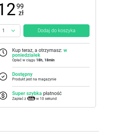
12
99
zł
Dodaj do koszyka
Kup teraz, a otrzymasz:
w
poniedziałek
Opłać w ciągu
18
h,
18
min
Dostępny
Produkt jest na magazynie
Super szybka
płatność
Zapłać z
w 10 sekund