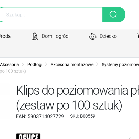
Uroda
Dom i ogród
Dziecko
Akcesoria
Podłogi
Akcesoria montażowe
Systemy poziomow
po 100 sztuk)
Klips do poziomowania p
(zestaw po 100 sztuk)
EAN:
5903714027729
SKU:
B00559