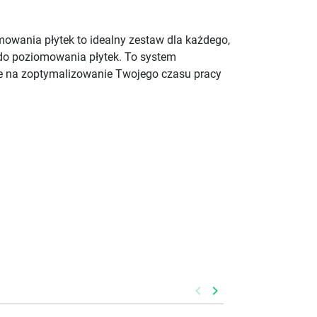
wania płytek to idealny zestaw dla każdego,
 do poziomowania płytek. To system
nie na zoptymalizowanie Twojego czasu pracy
keyboard_arrow_left
keyboard_arrow_right
Poprzedni
Następny