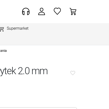
Supermarket
ania
łytek 2.0 mm
favorite_border