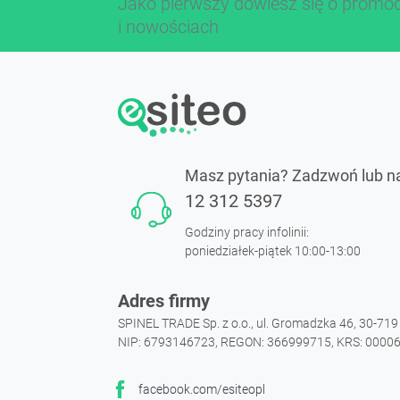
Jako pierwszy dowiesz się o promo
i nowościach
Masz pytania? Zadzwoń lub n
12 312 5397
Godziny pracy infolinii:
poniedziałek-piątek 10:00-13:00
Adres firmy
SPINEL TRADE Sp. z o.o., ul. Gromadzka 46, 30-71
NIP: 6793146723, REGON: 366999715, KRS: 0000
facebook.com/esiteopl
Facebook