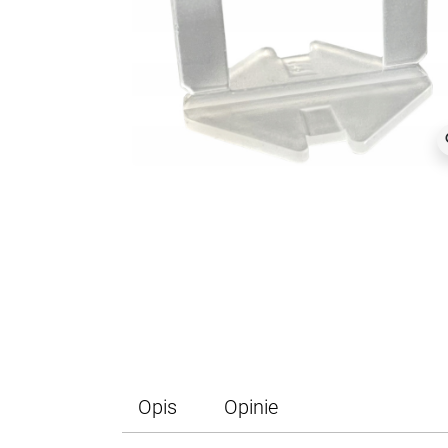
z
Opis
Opinie