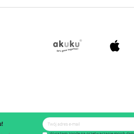
u!
Wyrażam zgodę na przetwarzanie moich dany