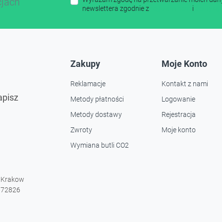
cjach
newslettera zgodnie z
regulaminem
i
polityką
Zakupy
Moje Konto
Reklamacje
Kontakt z nami
apisz
Metody płatności
Logowanie
Metody dostawy
Rejestracja
Zwroty
Moje konto
Wymiana butli CO2
9 Krakow
672826