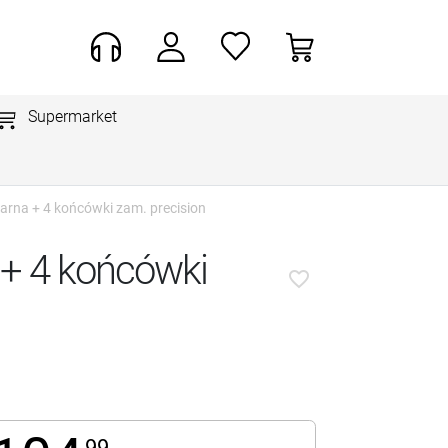
Supermarket
Czarna + 4 końcówki zam. precision
a + 4 końcówki
favorite_border
99