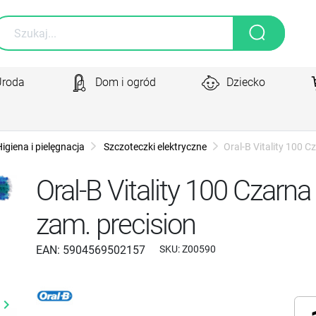
Uroda
Dom i ogród
Dziecko
igiena i pielęgnacja
Szczoteczki elektryczne
Oral-B Vitality 100 
Oral-B Vitality 100 Czarn
zam. precision
EAN:
5904569502157
SKU:
Z00590
yboard_arrow_right
Następny