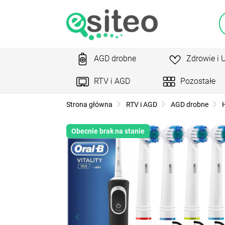
AGD drobne
Zdrowie i 
RTV i AGD
Pozostałe
Strona główna
RTV i AGD
AGD drobne
H
Obecnie brak na stanie
keyboard_arrow_left
ke
Poprzedni