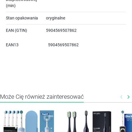
(min)
Stan opakowania
oryginalne
EAN (GTIN)
5904569507862
EAN13
5904569507862
Może Cię również zainteresować
keyboard_arrow_left
keyboard_arrow_right
Poprz
N