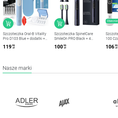
Obecnie 
Szczoteczka Oral-B Vitality
Szczoteczka SpinelCare
Szczote
Pro D103 Blue + dodatki +
SmileOn PRO Black + 4
100 Cza
podstawka podwójna
czarne końcówki nowe
osłonk
119
100
106
99
99
99
zł
zł
zł
Nasze marki