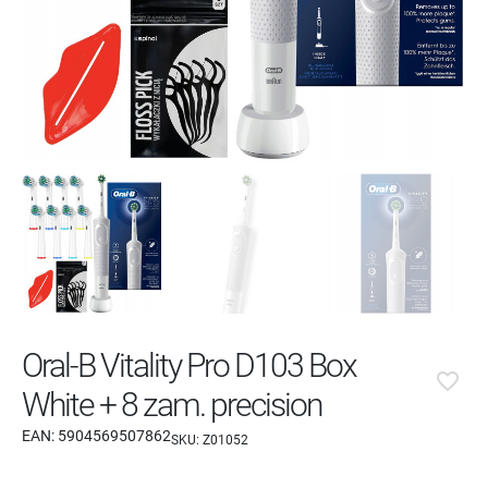
Oral-B Vitality Pro D103 Box
favorite_border
White + 8 zam. precision
EAN:
5904569507862
SKU:
Z01052