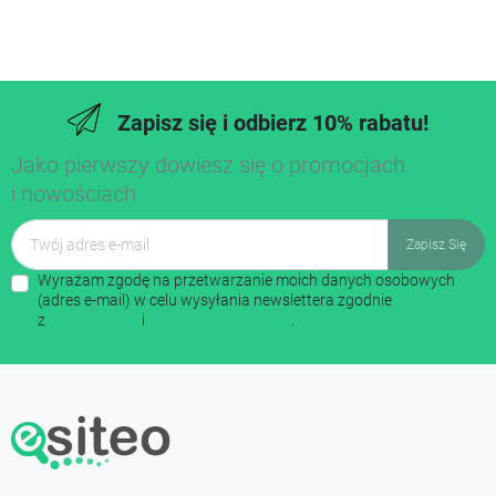
Zapisz się i odbierz 10% rabatu!
Jako pierwszy dowiesz się o promocjach
i nowościach
Wyrażam zgodę na przetwarzanie moich danych osobowych
(adres e-mail) w celu wysyłania newslettera zgodnie
z
regulaminem
i
polityką prywatności
.