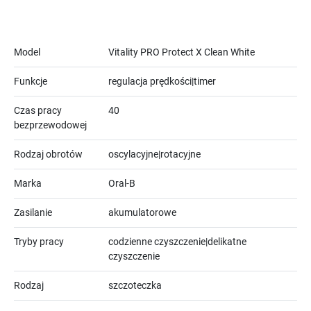
Model
Vitality PRO Protect X Clean White
Funkcje
regulacja prędkości|timer
Czas pracy
40
bezprzewodowej
Rodzaj obrotów
oscylacyjne|rotacyjne
Marka
Oral-B
Zasilanie
akumulatorowe
Tryby pracy
codzienne czyszczenie|delikatne
czyszczenie
Rodzaj
szczoteczka