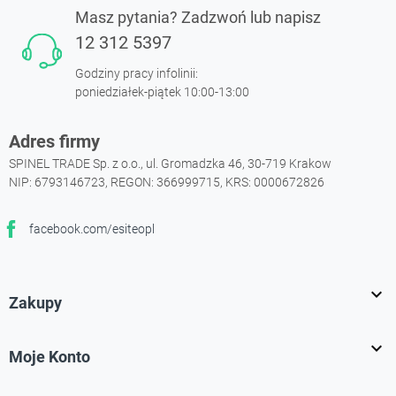
Masz pytania? Zadzwoń lub napisz
12 312 5397
Godziny pracy infolinii:
poniedziałek-piątek 10:00-13:00
Adres firmy
SPINEL TRADE Sp. z o.o., ul. Gromadzka 46, 30-719 Krakow
NIP: 6793146723, REGON: 366999715, KRS: 0000672826
facebook.com/esiteopl
Facebook

Zakupy

Moje Konto