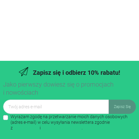
Zapisz się i odbierz 10% rabatu!
Jako pierwszy dowiesz się o promocjach
i nowościach
Wyrażam zgodę na przetwarzanie moich danych osobowych
(adres e-mail) w celu wysyłania newslettera zgodnie
z
regulaminem
i
polityką prywatności
.