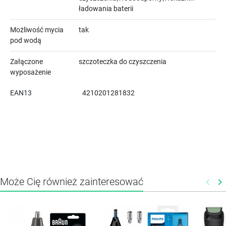
ładowania baterii
Możliwość mycia
tak
pod wodą
Załączone
szczoteczka do czyszczenia
wyposażenie
EAN13
4210201281832
Może Cię również zainteresować
keyboard_arrow_left
keyboard_arrow_right
Poprz
N