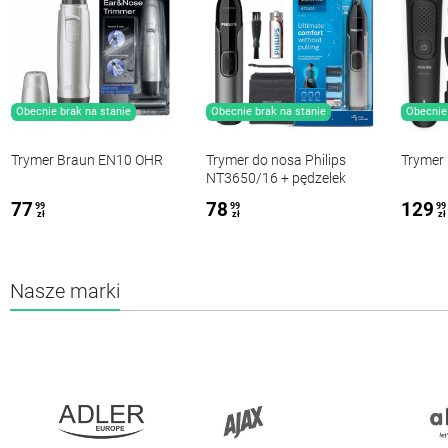
Obecnie brak na stanie
Obecnie brak na stanie
Obecnie 
Trymer Braun EN10 OHR
Trymer do nosa Philips
Trymer
NT3650/16 + pędzelek
77
78
129
99
99
99
zł
zł
zł
Nasze marki