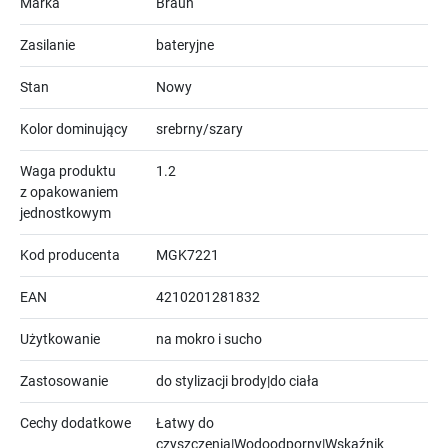
Marka
Braun
Zasilanie
bateryjne
Stan
Nowy
Kolor dominujący
srebrny/szary
Waga produktu
1.2
z opakowaniem
jednostkowym
Kod producenta
MGK7221
EAN
4210201281832
Użytkowanie
na mokro i sucho
Zastosowanie
do stylizacji brody|do ciała
Cechy dodatkowe
Łatwy do
czyszczenia|Wodoodporny|Wskaźnik