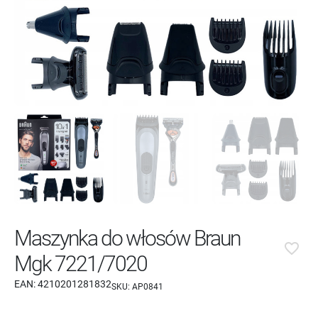
Maszynka do włosów Braun
favorite_border
Mgk 7221/7020
EAN:
4210201281832
SKU:
AP0841