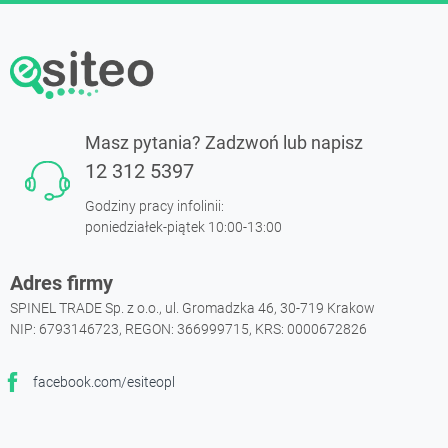
Masz pytania? Zadzwoń lub napisz
12 312 5397
Godziny pracy infolinii:
poniedziałek-piątek 10:00-13:00
Adres firmy
SPINEL TRADE Sp. z o.o., ul. Gromadzka 46, 30-719 Krakow
NIP: 6793146723, REGON: 366999715, KRS: 0000672826
facebook.com/esiteopl
Facebook