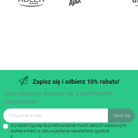
Zapisz się i odbierz 10% rabatu!
Jako pierwszy dowiesz się o promocjach
i nowościach
Wyrażam zgodę na przetwarzanie moich danych osobowych
(adres e-mail) w celu wysyłania newslettera zgodnie
z
regulaminem
i
polityką prywatności
.