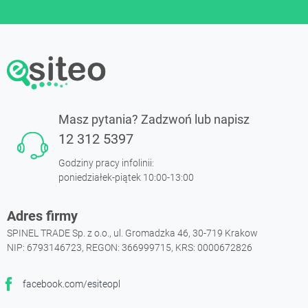
Masz pytania? Zadzwoń lub napisz
12 312 5397
Godziny pracy infolinii:
poniedziałek-piątek 10:00-13:00
Adres firmy
SPINEL TRADE Sp. z o.o., ul. Gromadzka 46, 30-719 Krakow
NIP: 6793146723, REGON: 366999715, KRS: 0000672826
facebook.com/esiteopl
Facebook