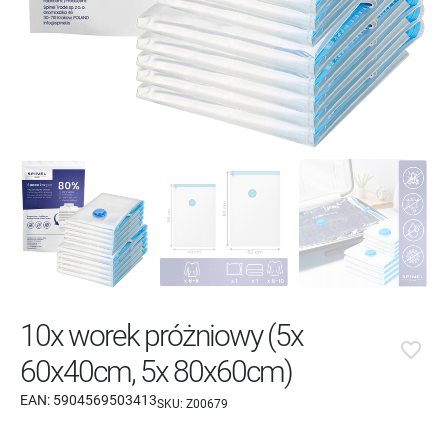
10x worek próżniowy (5x
favorite_border
60x40cm, 5x 80x60cm)
EAN:
5904569503413
SKU:
Z00679