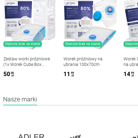
Obecnie brak na stanie
Obecnie brak na stanie
Obecnie 
Zestaw worki próżniowe
Worek próżniowy na
Worek 
(1x Worek Cube Box
ubrania 100x70cm
na ubr
90x110x44cm + 5x
50
11
14
00
99
99
80x60cm)
zł
zł
zł
Nasze marki