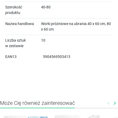
Szerokość
40-80
produktu
Nazwa handlowa
Worki próżniowe na ubrania 40 x 60 cm, 80
x 60 cm
Liczba sztuk
10
w zestawie
EAN13
5904569503413
Może Cię również zainteresować
keyboard_arrow_left
keyboard_arrow_right
Poprz
N