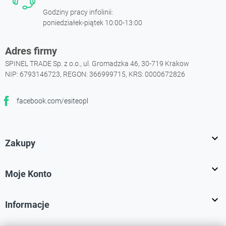
Godziny pracy infolinii:
poniedziałek-piątek 10:00-13:00
Adres firmy
SPINEL TRADE Sp. z o.o., ul. Gromadzka 46, 30-719 Krakow
NIP: 6793146723, REGON: 366999715, KRS: 0000672826
facebook.com/esiteopl
Facebook

Zakupy

Moje Konto

Informacje