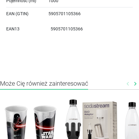
Pojemność (ml)
1000
EAN (GTIN)
5905701105366
EAN13
5905701105366
Może Cię również zainteresować
keyboard_arrow_left
keyboard_arrow_right
Poprz
N