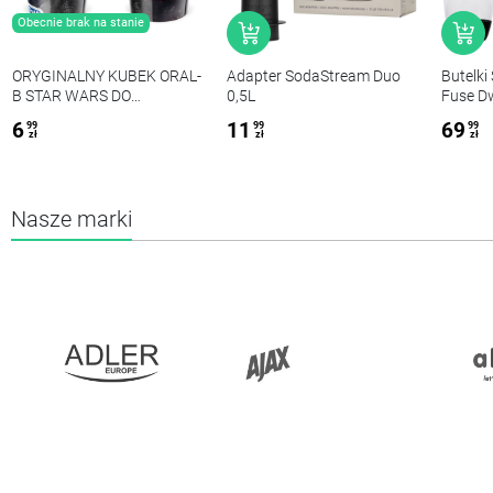
Obecnie brak na stanie
ORYGINALNY KUBEK ORAL-
Adapter SodaStream Duo
Butelki
B STAR WARS DO
0,5L
Fuse D
PŁUKANIA UST
6
11
69
99
99
99
zł
zł
zł
Nasze marki