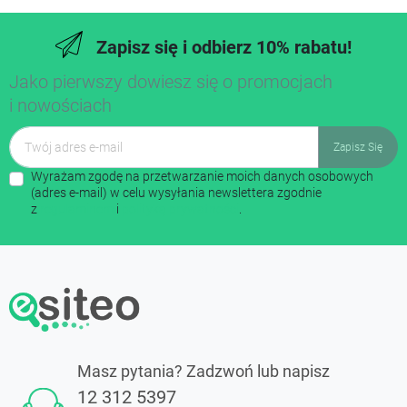
Zapisz się i odbierz 10% rabatu!
Jako pierwszy dowiesz się o promocjach
i nowościach
Wyrażam zgodę na przetwarzanie moich danych osobowych
(adres e-mail) w celu wysyłania newslettera zgodnie
z
regulaminem
i
polityką prywatności
.
Masz pytania? Zadzwoń lub napisz
12 312 5397