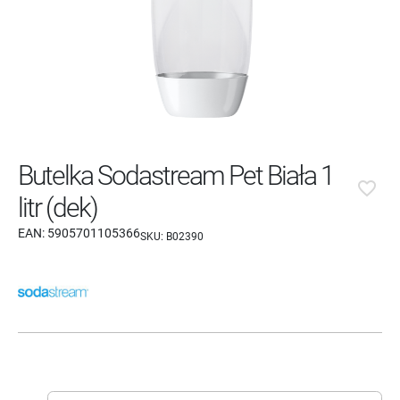
Butelka Sodastream Pet Biała 1
favorite_border
litr (dek)
EAN:
5905701105366
SKU:
B02390