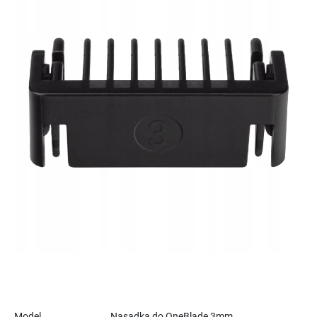
Model
Nasadka do OneBlade 3mm