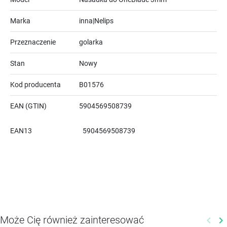
Marka
inna|Nelips
Przeznaczenie
golarka
Stan
Nowy
Kod producenta
B01576
EAN (GTIN)
5904569508739
EAN13
5904569508739
Może Cię również zainteresować
keyboard_arrow_left
keyboard_arrow_right
Poprz
N