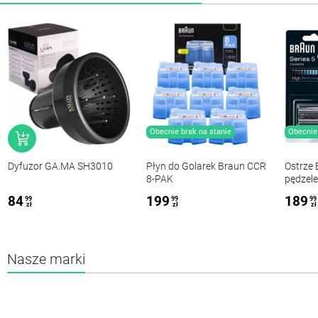
Obecnie brak na stanie
Obecnie 
Dyfuzor GA.MA SH3010
Płyn do Golarek Braun CCR
Ostrze 
8-PAK
pędzele
84
199
189
99
99
99
zł
zł
zł
Nasze marki