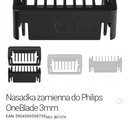
Nasadka zamienna do Philips
favorite_border
OneBlade 3mm
EAN:
5904569508739
SKU:
B01576