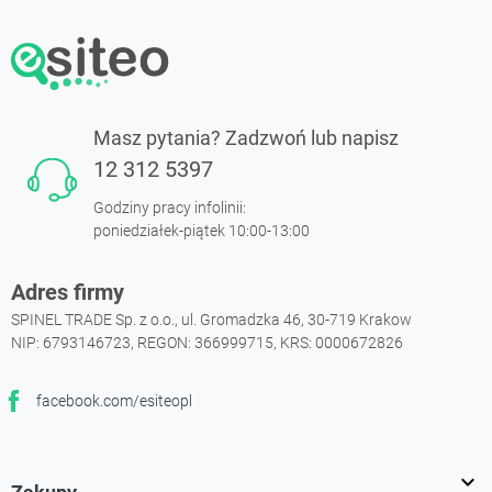
Masz pytania? Zadzwoń lub napisz
12 312 5397
Godziny pracy infolinii:
poniedziałek-piątek 10:00-13:00
Adres firmy
SPINEL TRADE Sp. z o.o., ul. Gromadzka 46, 30-719 Krakow
NIP: 6793146723, REGON: 366999715, KRS: 0000672826
facebook.com/esiteopl
Facebook
