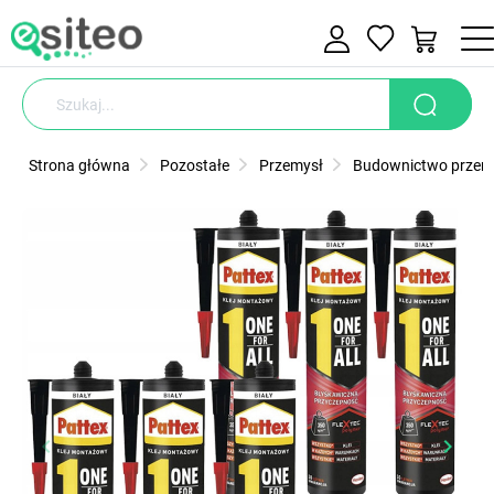
Strona główna
Pozostałe
Przemysł
Budownictwo przem
keyboard_arrow_left
keyboard_arrow_right
Poprzedni
Nastę