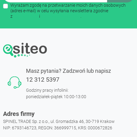
Wyrażam zgodę na przetwarzanie moich danych osobowych
(adres e-mail) w celu wysyłania newslettera zgodnie
z
regulaminem
i
polityką prywatności
.
Masz pytania? Zadzwoń lub napisz
12 312 5397
Godziny pracy infolinii:
poniedziałek-piątek 10:00-13:00
Adres firmy
SPINEL TRADE Sp. z o.o., ul. Gromadzka 46, 30-719 Krakow
NIP: 6793146723, REGON: 366999715, KRS: 0000672826