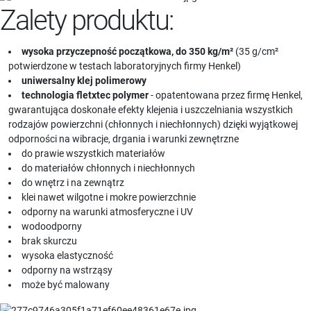
Zalety produktu:
wysoka przyczepność początkowa, do 350 kg/m²
(35 g/cm²
potwierdzone w testach laboratoryjnych firmy Henkel)
uniwersalny klej polimerowy
technologia fletxtec polymer
- opatentowana przez firmę Henkel,
gwarantująca doskonałe efekty klejenia i uszczelniania wszystkich
rodzajów powierzchni (chłonnych i niechłonnych) dzięki wyjątkowej
odporności na wibracje, drgania i warunki zewnętrzne
do prawie wszystkich materiałów
do materiałów chłonnych i niechłonnych
do wnętrz i na zewnątrz
klei nawet wilgotne i mokre powierzchnie
odporny na warunki atmosferyczne i UV
wodoodporny
brak skurczu
wysoka elastyczność
odporny na wstrząsy
może być malowany