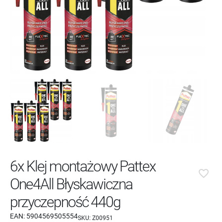
6x Klej montażowy Pattex
favorite_border
One4All Błyskawiczna
przyczepność 440g
EAN:
5904569505554
SKU:
Z00951