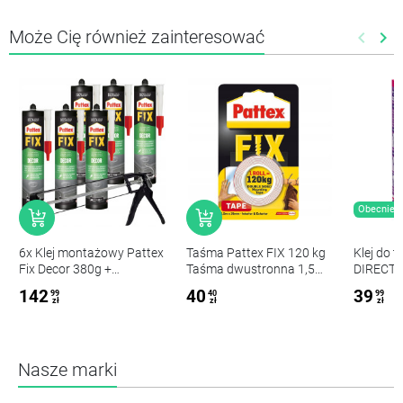
Może Cię również zainteresować
keyboard_arrow_left
keyboard_arrow_right
Poprze
Nas
Obecnie b
6x Klej montażowy Pattex
Taśma Pattex FIX 120 kg
Klej do 
Fix Decor 380g +
Taśma dwustronna 1,5
DIRECT 
wyciskacz
m x 19 mm
142
40
39
99
40
99
zł
zł
zł
Nasze marki