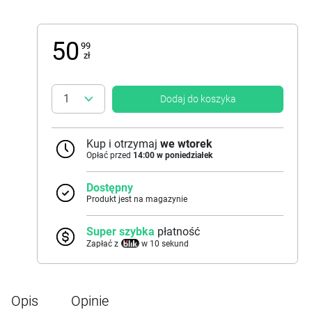
50
99
zł
Dodaj do koszyka
Kup i otrzymaj
we wtorek
Opłać przed
14:00 w poniedziałek
Dostępny
Produkt jest na magazynie
Super szybka
płatność
Zapłać z
w 10 sekund
Opis
Opinie