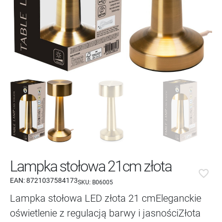
Lampka stołowa 21cm złota
favorite_border
EAN:
8721037584173
SKU:
B06005
Lampka stołowa LED złota 21 cmEleganckie
oświetlenie z regulacją barwy i jasnościZłota