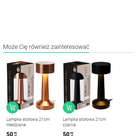
Może Cię również zainteresować
Lampka stołowa 21cm
Lampka stołowa 21cm
miedziana
czarna
50
50
99
99
zł
zł