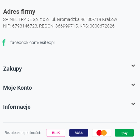
Adres firmy
SPINEL TRADE Sp. z o.o., ul. Gromadzka 46, 30-719 Krakow
NIP: 6793146723, REGON: 366999715, KRS: 0000672826
facebook.com/esiteopl
Facebook

Zakupy

Moje Konto

Informacje
Bezpieczne płatności: