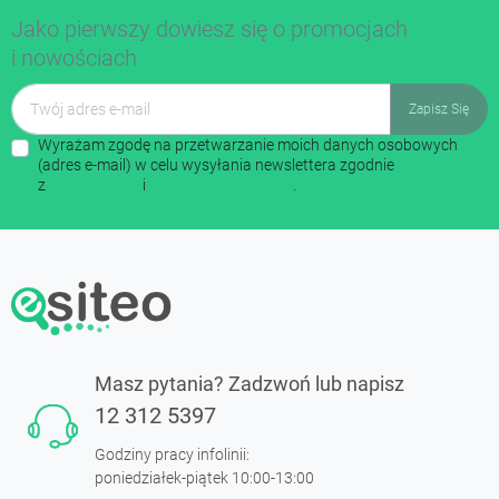
Jako pierwszy dowiesz się o promocjach
i nowościach
Wyrażam zgodę na przetwarzanie moich danych osobowych
(adres e-mail) w celu wysyłania newslettera zgodnie
z
regulaminem
i
polityką prywatności
.
Masz pytania? Zadzwoń lub napisz
12 312 5397
Godziny pracy infolinii:
poniedziałek-piątek 10:00-13:00