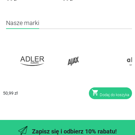
Nasze marki
shopping_cart
50,99 zł
Dodaj do koszyka
Zapisz się i odbierz 10% rabatu!