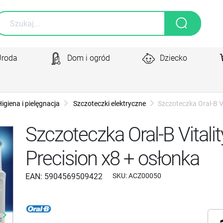
Uroda
Dom i ogród
Dziecko
igiena i pielęgnacja
Szczoteczki elektryczne
Szczoteczka Oral-B Vi
Szczoteczka Oral-B Vitali
Precision x8 + osłonka
EAN:
5904569509422
SKU:
ACZ00050
yboard_arrow_right
Następny