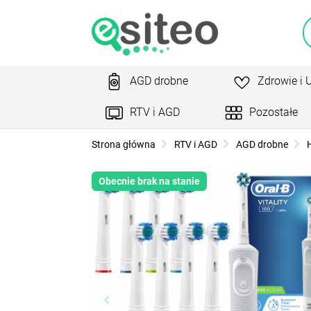
AGD drobne
Zdrowie i 
RTV i AGD
Pozostałe
Strona główna
RTV i AGD
AGD drobne
H
Obecnie brak na stanie
keyboard_arrow_left
ke
Poprzedni