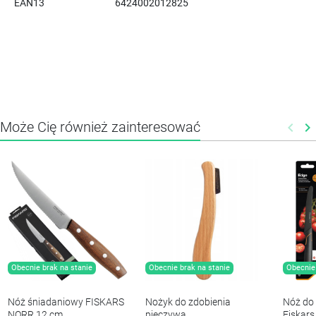
EAN13
6424002012825
Może Cię również zainteresować
keyboard_arrow_left
keyboard_arrow_right
Poprz
N
Obecnie brak na stanie
Obecnie brak na stanie
Obecnie 
Nóż śniadaniowy FISKARS
Nożyk do zdobienia
Nóż do
NORR 12 cm
pieczywa
Fiskar