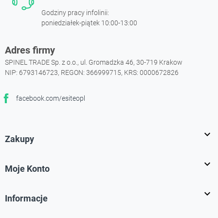
Godziny pracy infolinii:
poniedziałek-piątek 10:00-13:00
Adres firmy
SPINEL TRADE Sp. z o.o., ul. Gromadzka 46, 30-719 Krakow
NIP: 6793146723, REGON: 366999715, KRS: 0000672826
facebook.com/esiteopl
Facebook

Zakupy

Moje Konto

Informacje