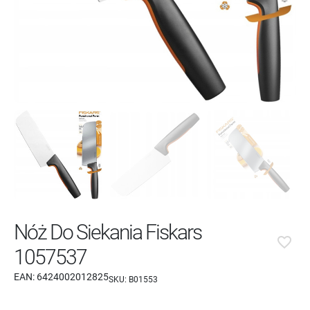
Nóż Do Siekania Fiskars
favorite_border
1057537
EAN:
6424002012825
SKU:
B01553