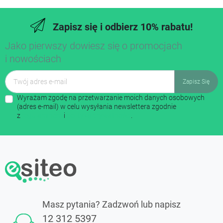
Zapisz się i odbierz 10% rabatu!
Jako pierwszy dowiesz się o promocjach
i nowościach
Wyrażam zgodę na przetwarzanie moich danych osobowych
(adres e-mail) w celu wysyłania newslettera zgodnie
z
regulaminem
i
polityką prywatności
.
Masz pytania? Zadzwoń lub napisz
12 312 5397