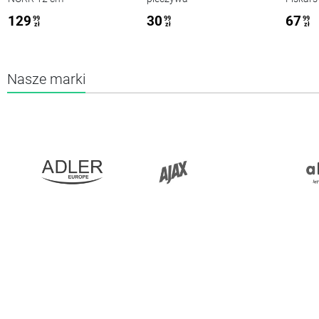
129
30
67
99
99
99
zł
zł
zł
Nasze marki