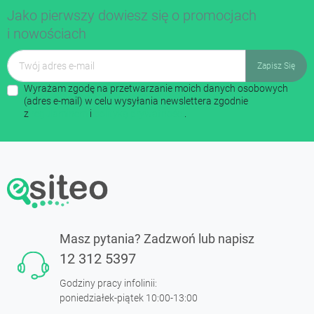
Jako pierwszy dowiesz się o promocjach
i nowościach
Wyrażam zgodę na przetwarzanie moich danych osobowych
(adres e-mail) w celu wysyłania newslettera zgodnie
z
regulaminem
i
polityką prywatności
.
Masz pytania? Zadzwoń lub napisz
12 312 5397
Godziny pracy infolinii:
poniedziałek-piątek 10:00-13:00