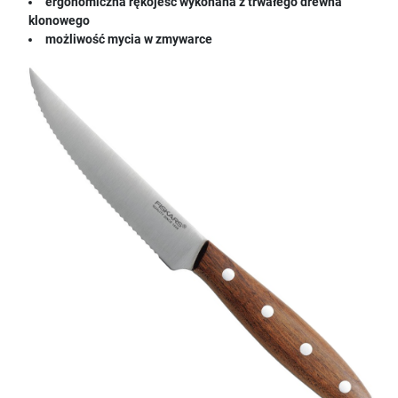
ergonomiczna rękojeść wykonana z trwałego drewna
klonowego
możliwość mycia w zmywarce