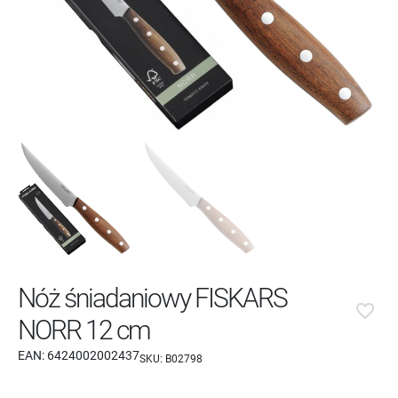
Nóż śniadaniowy FISKARS
favorite_border
NORR 12 cm
EAN:
6424002002437
SKU:
B02798