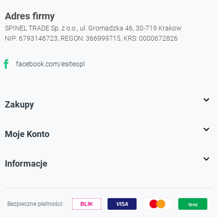
Adres firmy
SPINEL TRADE Sp. z o.o., ul. Gromadzka 46, 30-719 Krakow
NIP: 6793146723, REGON: 366999715, KRS: 0000672826
facebook.com/esiteopl
Facebook

Zakupy

Moje Konto

Informacje
Bezpieczne płatności: