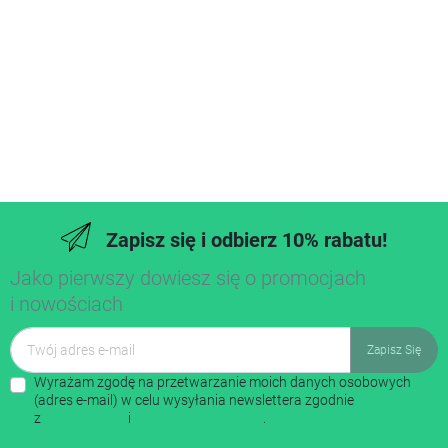
Zapisz się i odbierz 10% rabatu!
Jako pierwszy dowiesz się o promocjach
i nowościach
Wyrażam zgodę na przetwarzanie moich danych osobowych
(adres e-mail) w celu wysyłania newslettera zgodnie
z
regulaminem
i
polityką prywatności
.