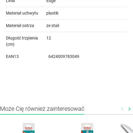
Linia
Edge
Materiał uchwytu
plastik
Materiał ostrza
ze stali
Długość trzpienia
12
(cm)
EAN13
6424009783049
Może Cię również zainteresować
keyboard_arrow_left
keyboard_arrow_right
Poprz
N