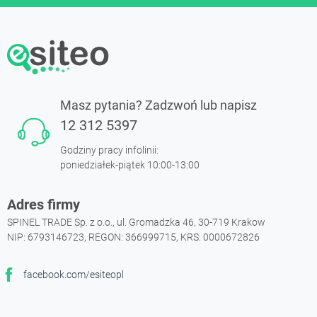
Masz pytania? Zadzwoń lub napisz
12 312 5397
Godziny pracy infolinii:
poniedziałek-piątek 10:00-13:00
Adres firmy
SPINEL TRADE Sp. z o.o., ul. Gromadzka 46, 30-719 Krakow
NIP: 6793146723, REGON: 366999715, KRS: 0000672826
facebook.com/esiteopl
Facebook