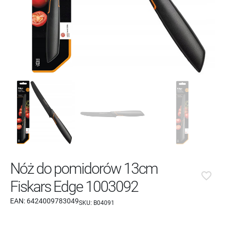
Nóż do pomidorów 13cm
favorite_border
Fiskars Edge 1003092
EAN:
6424009783049
SKU:
B04091