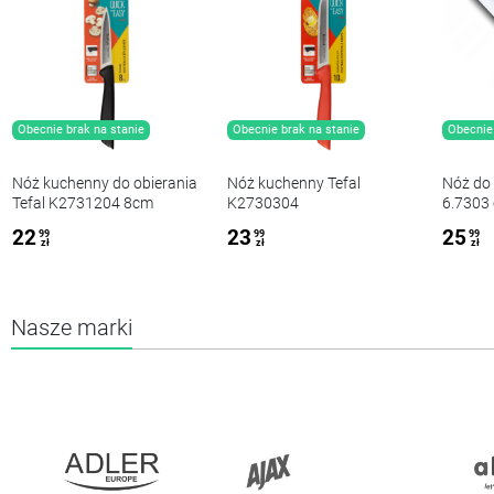
Obecnie brak na stanie
Obecnie brak na stanie
Obecnie 
Nóż kuchenny do obierania
Nóż kuchenny Tefal
Nóż do
Tefal K2731204 8cm
K2730304
6.7303 
22
23
25
99
99
99
zł
zł
zł
Nasze marki